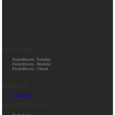
Netzwerk-TAPs
PacketRaven - Portabel
PacketRaven - Modular
PacketRaven - Virtual
Bypass TAP
PacketHawk
Network Packet Broker