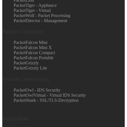
PacketLion
PacketTiger - Appliance
PacketTiger - Virtual
PacketWolf - Packet Processing
PacketDirector - Management
Packet Capturing
PacketFalcon Mini
PacketFalcon Mini X
PacketFalcon Compact
PacketFalcon Portable
PacketGrizzly
PacketGrizzly Lite
Security Monitoring
PacketOwl - IDS Security
PacketOwlVirtual - Virtual IDS Security
PacketShark - SSL/TLS-Decryption
Datendiode