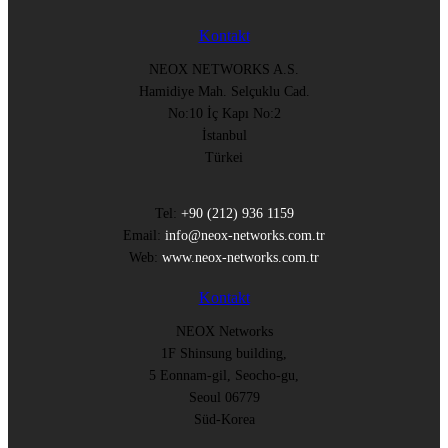
Kontakt
NEOX NETWORKS A.S.
Hamidiye Mah. Selçuklu Cad.
No:10 İç Kapı No:2
İstanbul
Türkei
Tel:
+90 (212) 936 1159
Email:
info@neox-networks.com.tr
Web:
www.neox-networks.com.tr
Kontakt
NEOX Networks
1F Shinsung building,
5 Eonnam-gil, Seocho-gu,
Seoul 06779
Süd-Korea