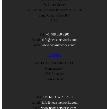
Techmart Center
5201 Great America Parkway Suite 320
Santa Clara, CA 95054
USA
Tel:
+1 408 850 7201
Email:
info@neox-networks.com
Web:
www.neoxnetworks.com
Kontakt
NEOX NETWORKS GmbH
Monzastraße 4
63225 Langen
Deutschland
Tel:
+49 6103 37 215 910
Email:
info@neox-networks.com
Web:
www.neox-networks.com