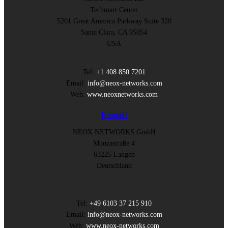
Techmart Center
5201 Great America Parkway Suite 320
Santa Clara, CA 95054
USA
Tel:
+1 408 850 7201
Email:
info@neox-networks.com
Web:
www.neoxnetworks.com
Kontakt
NEOX NETWORKS GmbH
Monzastraße 4
63225 Langen
Deutschland
Tel:
+49 6103 37 215 910
Email:
info@neox-networks.com
Web:
www.neox-networks.com