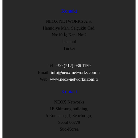
Kontakt
NEOX NETWORKS A.S.
Hamidiye Mah. Selçuklu Cad.
No:10 İç Kapı No:2
İstanbul
Türkei
Tel:
+90 (212) 936 1159
Email:
info@neox-networks.com.tr
Web:
www.neox-networks.com.tr
Kontakt
NEOX Networks
1F Shinsung building,
5 Eonnam-gil, Seocho-gu,
Seoul 06779
Süd-Korea