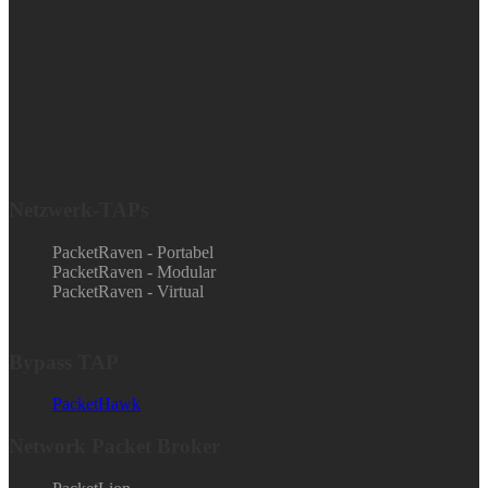
Netzwerk-TAPs
PacketRaven - Portabel
PacketRaven - Modular
PacketRaven - Virtual
Bypass TAP
PacketHawk
Network Packet Broker