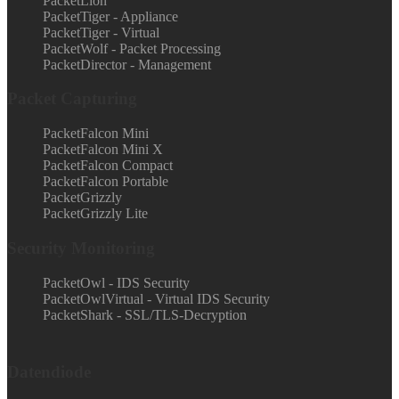
PacketLion
PacketTiger - Appliance
PacketTiger - Virtual
PacketWolf - Packet Processing
PacketDirector - Management
Packet Capturing
PacketFalcon Mini
PacketFalcon Mini X
PacketFalcon Compact
PacketFalcon Portable
PacketGrizzly
PacketGrizzly Lite
Security Monitoring
PacketOwl - IDS Security
PacketOwlVirtual - Virtual IDS Security
PacketShark - SSL/TLS-Decryption
Datendiode