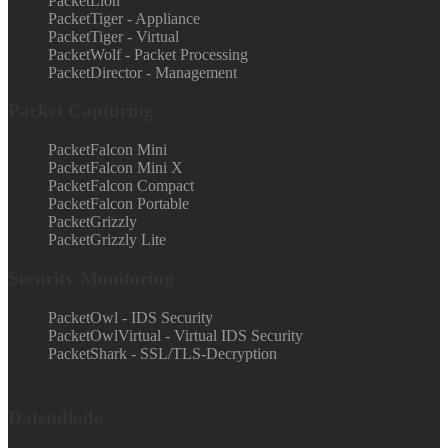
PacketLion
PacketTiger - Appliance
PacketTiger - Virtual
PacketWolf - Packet Processing
PacketDirector - Management
Packet Capturing
PacketFalcon Mini
PacketFalcon Mini X
PacketFalcon Compact
PacketFalcon Portable
PacketGrizzly
PacketGrizzly Lite
Security Monitoring
PacketOwl - IDS Security
PacketOwlVirtual - Virtual IDS Security
PacketShark - SSL/TLS-Decryption
Datendiode