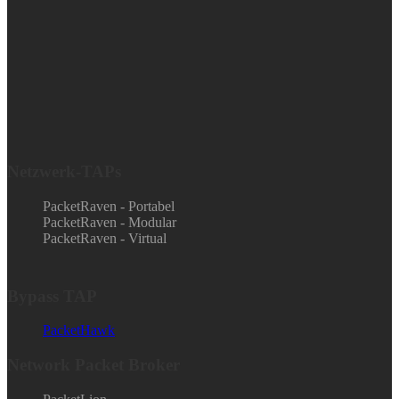
Netzwerk-TAPs
PacketRaven - Portabel
PacketRaven - Modular
PacketRaven - Virtual
Bypass TAP
PacketHawk
Network Packet Broker