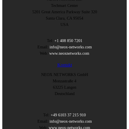
Techmart Center
5201 Great America Parkway Suite 320
Santa Clara, CA 95054
USA
Tel:
+1 408 850 7201
Email:
info@neox-networks.com
Web:
www.neoxnetworks.com
Kontakt
NEOX NETWORKS GmbH
Monzastraße 4
63225 Langen
Deutschland
Tel:
+49 6103 37 215 910
Email:
info@neox-networks.com
Web:
www.neox-networks.com