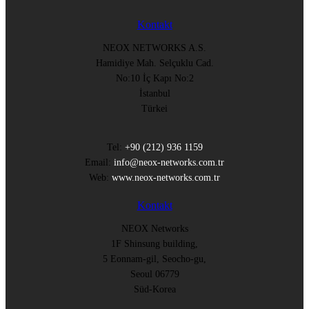
Kontakt
NEOX NETWORKS A.S.
Hamidiye Mah. Selçuklu Cad.
No:10 İç Kapı No:2
İstanbul
Türkei
Tel:
+90 (212) 936 1159
Email:
info@neox-networks.com.tr
Web:
www.neox-networks.com.tr
Kontakt
NEOX Networks
1F Shinsung building,
5 Eonnam-gil, Seocho-gu,
Seoul 06779
Süd-Korea