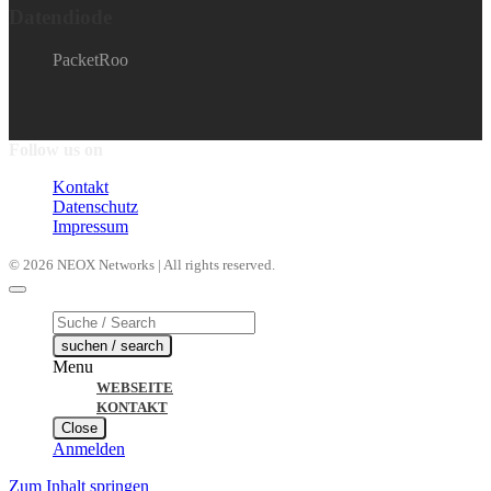
Datendiode
PacketRoo
Follow us on
Kontakt
Datenschutz
Impressum
© 2026 NEOX Networks | All rights reserved.
Products
search
suchen / search
Menu
WEBSEITE
KONTAKT
Close
Anmelden
Zum Inhalt springen