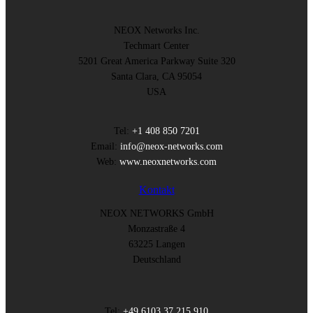
NEOX Networks Inc.
Techmart Center
5201 Great America Parkway Suite 320
Santa Clara, CA 95054
USA
Tel:
+1 408 850 7201
Email:
info@neox-networks.com
Web:
www.neoxnetworks.com
Kontakt
NEOX NETWORKS GmbH
Monzastraße 4
63225 Langen
Deutschland
Tel:
+49 6103 37 215 910