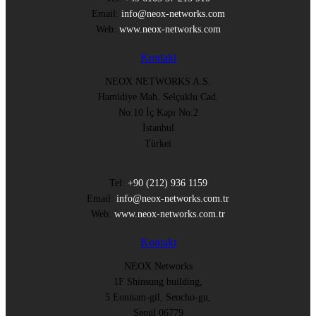
Email:
info@neox-networks.com
Web:
www.neox-networks.com
Kontakt
NEOX NETWORKS A.S.
Hamidiye Mah. Selçuklu Cad.
No:10 İç Kapı No:2
İstanbul
Türkei
Tel:
+90 (212) 936 1159
Email:
info@neox-networks.com.tr
Web:
www.neox-networks.com.tr
Kontakt
NEOX Networks
1F Shinsung building,
5 Eonnam-gil, Seocho-gu,
Seoul 06779