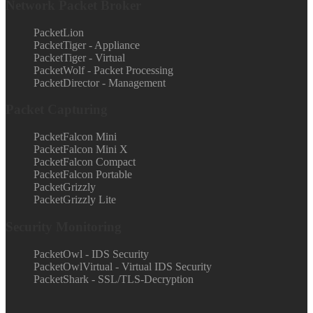
Network Packet Broker
PacketLion
PacketTiger - Appliance
PacketTiger - Virtual
PacketWolf - Packet Processing
PacketDirector - Management
Packet Capturing
PacketFalcon Mini
PacketFalcon Mini X
PacketFalcon Compact
PacketFalcon Portable
PacketGrizzly
PacketGrizzly Lite
Security Monitoring
PacketOwl - IDS Security
PacketOwlVirtual - Virtual IDS Security
PacketShark - SSL/TLS-Decryption