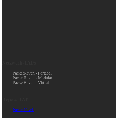
Netzwerk-TAPs
PacketRaven - Portabel
PacketRaven - Modular
PacketRaven - Virtual
Bypass TAP
PacketHawk