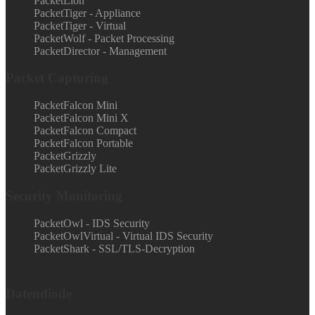
PacketLion
PacketTiger - Appliance
PacketTiger - Virtual
PacketWolf - Packet Processing
PacketDirector - Management
Packet Capturing
PacketFalcon Mini
PacketFalcon Mini X
PacketFalcon Compact
PacketFalcon Portable
PacketGrizzly
PacketGrizzly Lite
Security Monitoring
PacketOwl - IDS Security
PacketOwlVirtual - Virtual IDS Security
PacketShark - SSL/TLS-Decryption
Datendiode