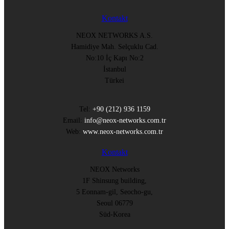
Kontakt
NEOX NETWORKS A.S.
Hamidiye Mah. Selçuklu Cad.
No:10 İç Kapı No:2
İstanbul
Türkei
Tel:
+90 (212) 936 1159
Email:
info@neox-networks.com.tr
Web:
www.neox-networks.com.tr
Kontakt
NEOX Networks
1F Shinsung building,
5 Eonnam-gil, Seocho-gu,
Seoul 06779
Süd-Korea