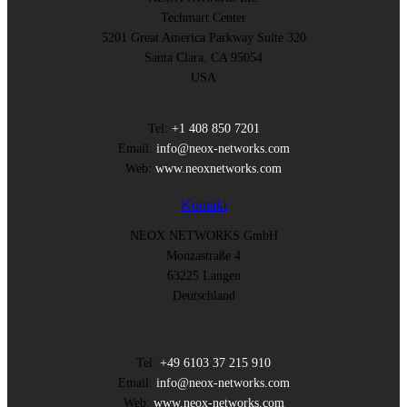
Techmart Center
5201 Great America Parkway Suite 320
Santa Clara, CA 95054
USA
Tel:
+1 408 850 7201
Email:
info@neox-networks.com
Web:
www.neoxnetworks.com
Kontakt
NEOX NETWORKS GmbH
Monzastraße 4
63225 Langen
Deutschland
Tel:
+49 6103 37 215 910
Email:
info@neox-networks.com
Web:
www.neox-networks.com