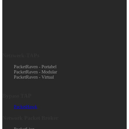
Netzwerk-TAPs
PacketRaven - Portabel
PacketRaven - Modular
PacketRaven - Virtual
Bypass TAP
PacketHawk
Network Packet Broker