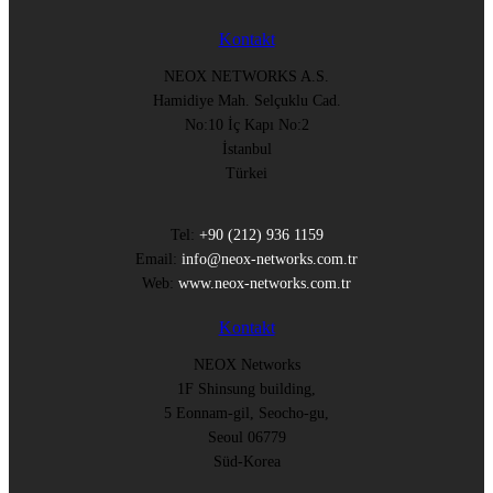
Kontakt
NEOX NETWORKS A.S.
Hamidiye Mah. Selçuklu Cad.
No:10 İç Kapı No:2
İstanbul
Türkei
Tel:
+90 (212) 936 1159
Email:
info@neox-networks.com.tr
Web:
www.neox-networks.com.tr
Kontakt
NEOX Networks
1F Shinsung building,
5 Eonnam-gil, Seocho-gu,
Seoul 06779
Süd-Korea