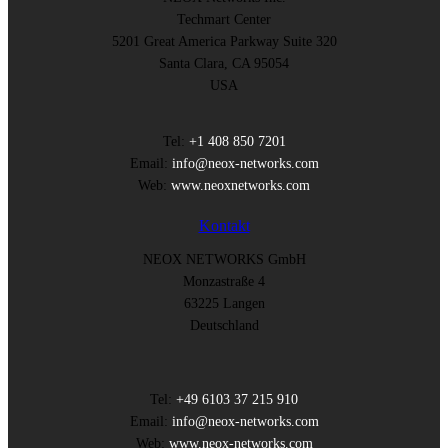
Techmart Center
5201 Great America Parkway Suite 320
Santa Clara, CA 95054
USA
Tel:
+1 408 850 7201
Email:
info@neox-networks.com
Web:
www.neoxnetworks.com
Kontakt
NEOX NETWORKS GmbH
Monzastraße 4
63225 Langen
Deutschland
Tel:
+49 6103 37 215 910
Email:
info@neox-networks.com
Web:
www.neox-networks.com