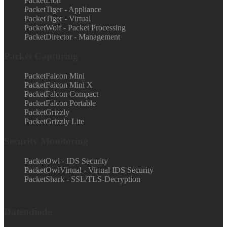
PacketLion
PacketTiger - Appliance
PacketTiger - Virtual
PacketWolf - Packet Processing
PacketDirector - Management
Packet Capturing
PacketFalcon Mini
PacketFalcon Mini X
PacketFalcon Compact
PacketFalcon Portable
PacketGrizzly
PacketGrizzly Lite
Security Monitoring
PacketOwl - IDS Security
PacketOwlVirtual - Virtual IDS Security
PacketShark - SSL/TLS-Decryption
Datendiode