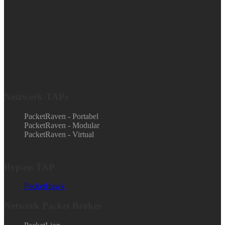
Netzwerk-TAPs
PacketRaven - Portabel
PacketRaven - Modular
PacketRaven - Virtual
Bypass TAP
PacketHawk
Network Packet Broker