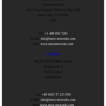
Techmart Center
5201 Great America Parkway Suite 320
Santa Clara, CA 95054
USA
Tel:
+1 408 850 7201
Email:
info@neox-networks.com
Web:
www.neoxnetworks.com
Kontakt
NEOX NETWORKS GmbH
Monzastraße 4
63225 Langen
Deutschland
Tel:
+49 6103 37 215 910
Email:
info@neox-networks.com
Web:
www.neox-networks.com