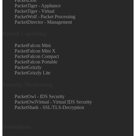
PacketLion
PacketTiger - Appliance
PacketTiger - Virtual
PacketWolf - Packet Processing
PacketDirector - Management
Packet Capturing
PacketFalcon Mini
PacketFalcon Mini X
PacketFalcon Compact
PacketFalcon Portable
PacketGrizzly
PacketGrizzly Lite
Security Monitoring
PacketOwl - IDS Security
PacketOwlVirtual - Virtual IDS Security
PacketShark - SSL/TLS-Decryption
Datendiode