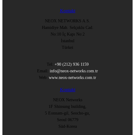
Kontakt
NEOX NETWORKS A.S.
Hamidiye Mah. Selçuklu Cad.
No:10 İç Kapı No:2
İstanbul
Türkei
Tel:
+90 (212) 936 1159
Email:
info@neox-networks.com.tr
Web:
www.neox-networks.com.tr
Kontakt
NEOX Networks
1F Shinsung building,
5 Eonnam-gil, Seocho-gu,
Seoul 06779
Süd-Korea