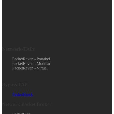
Netzwerk-TAPs
PacketRaven - Portabel
PacketRaven - Modular
PacketRaven - Virtual
Bypass TAP
PacketHawk
Network Packet Broker