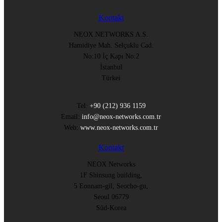
Kontakt
NEOX NETWORKS A.S.
Hamidiye Mah. Selçuklu Cad.
No:10 İç Kapı No:2
İstanbul
Türkei
Tel:
+90 (212) 936 1159
Email:
info@neox-networks.com.tr
Web:
www.neox-networks.com.tr
Kontakt
NEOX Networks
1F Shinsung building,
5 Eonnam-gil, Seocho-gu,
Seoul 06779
Süd-Korea