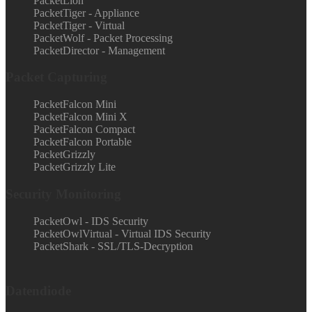
PacketLion
PacketTiger - Appliance
PacketTiger - Virtual
PacketWolf - Packet Processing
PacketDirector - Management
Packet Capturing
PacketFalcon Mini
PacketFalcon Mini X
PacketFalcon Compact
PacketFalcon Portable
PacketGrizzly
PacketGrizzly Lite
Security Monitoring
PacketOwl - IDS Security
PacketOwlVirtual - Virtual IDS Security
PacketShark - SSL/TLS-Decryption
Datendiode