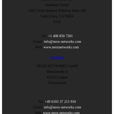
Techmart Center
5201 Great America Parkway Suite 320
Santa Clara, CA 95054
USA
Tel:
+1 408 850 7201
Email:
info@neox-networks.com
Web:
www.neoxnetworks.com
Kontakt
NEOX NETWORKS GmbH
Monzastraße 4
63225 Langen
Deutschland
Tel:
+49 6103 37 215 910
Email:
info@neox-networks.com
Web:
www.neox-networks.com