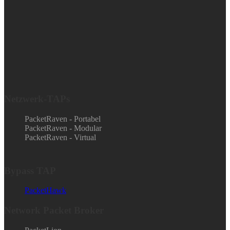
Netzwerk-TAPs
PacketRaven - Portabel
PacketRaven - Modular
PacketRaven - Virtual
Bypass TAP
PacketHawk
Network Packet Broker