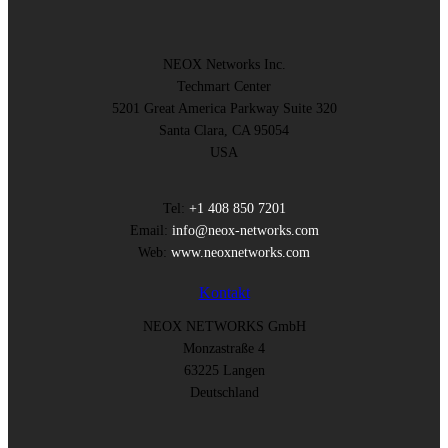
NEOX Networks Inc.
Techmart Center
5201 Great America Parkway Suite 320
Santa Clara, CA 95054
USA
Tel:
+1 408 850 7201
Email:
info@neox-networks.com
Web:
www.neoxnetworks.com
Kontakt
NEOX NETWORKS GmbH
Monzastraße 4
63225 Langen
Deutschland