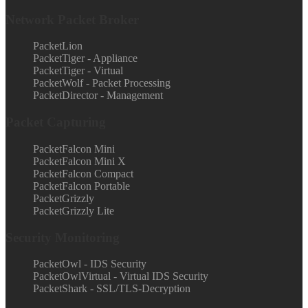
Network Packet Broker
PacketLion
PacketTiger - Appliance
PacketTiger - Virtual
PacketWolf - Packet Processing
PacketDirector - Management
Packet Capturing
PacketFalcon Mini
PacketFalcon Mini X
PacketFalcon Compact
PacketFalcon Portable
PacketGrizzly
PacketGrizzly Lite
Security Monitoring
PacketOwl - IDS Security
PacketOwlVirtual - Virtual IDS Security
PacketShark - SSL/TLS-Decryption