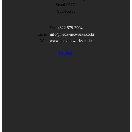
Seoul 06779
Süd-Korea
Tel:
+822 579 2904
Email:
info@neox-networks.co.kr
Web:
www.neoxnetworks.co.kr
Kontakt