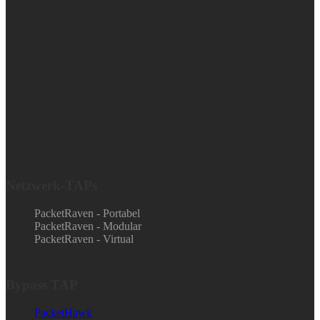
Netzwerk-TAPs
PacketRaven - Portabel
PacketRaven - Modular
PacketRaven - Virtual
Bypass TAP
PacketHawk