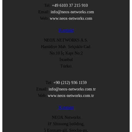
Tel:
+49 6103 37 215 910
Email:
info@neox-networks.com
Web:
www.neox-networks.com
Kontakt
NEOX NETWORKS A.S.
Hamidiye Mah. Selçuklu Cad.
No:10 İç Kapı No:2
İstanbul
Türkei
Tel:
+90 (212) 936 1159
Email:
info@neox-networks.com.tr
Web:
www.neox-networks.com.tr
Kontakt
NEOX Networks
1F Shinsung building,
5 Eonnam-gil, Seocho-gu,