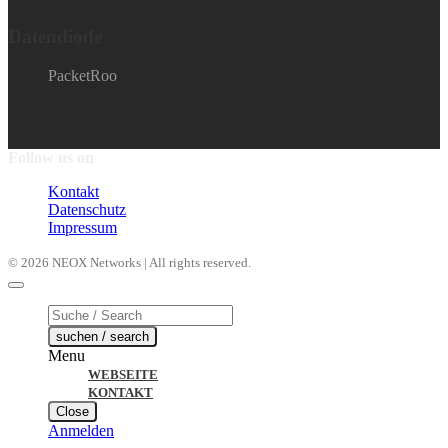
Datendiode
PacketRoo
Follow us on
Kontakt
Datenschutz
Impressum
© 2026 NEOX Networks | All rights reserved.
Products
search
suchen / search
Menu
WEBSEITE
KONTAKT
Close
Anmelden