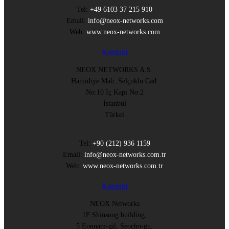
Tel:
+49 6103 37 215 910
Email:
info@neox-networks.com
Web:
www.neox-networks.com
Kontakt
NEOX NETWORKS A.S.
Hamidiye Mah. Selçuklu Cad.
No:10 İç Kapı No:2
İstanbul
Türkei
Tel:
+90 (212) 936 1159
Email:
info@neox-networks.com.tr
Web:
www.neox-networks.com.tr
Kontakt
NEOX Networks
1F Shinsung building,
5 Eonnam-gil, Seocho-gu,