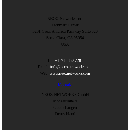
NEOX Networks Inc.
Techmart Center
5201 Great America Parkway Suite 320
Santa Clara, CA 95054
USA
Tel:
+1 408 850 7201
Email:
info@neox-networks.com
Web:
www.neoxnetworks.com
Kontakt
NEOX NETWORKS GmbH
Monzastraße 4
63225 Langen
Deutschland