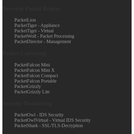
Network Packet Broker
PacketLion
PacketTiger - Appliance
PacketTiger - Virtual
PacketWolf - Packet Processing
PacketDirector - Management
Packet Capturing
PacketFalcon Mini
PacketFalcon Mini X
PacketFalcon Compact
PacketFalcon Portable
PacketGrizzly
PacketGrizzly Lite
Security Monitoring
PacketOwl - IDS Security
PacketOwlVirtual - Virtual IDS Security
PacketShark - SSL/TLS-Decryption