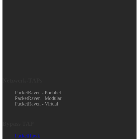
Netzwerk-TAPs
PacketRaven - Portabel
PacketRaven - Modular
PacketRaven - Virtual
Bypass TAP
PacketHawk