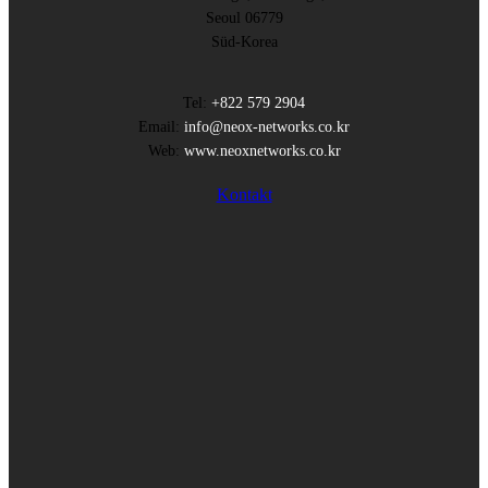
Seoul 06779
Süd-Korea
Tel:
+822 579 2904
Email:
info@neox-networks.co.kr
Web:
www.neoxnetworks.co.kr
Kontakt