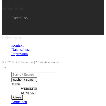
Datendiode
PacketRoo
Follow us on
Kontakt
Datenschutz
Impressum
© 2026 NEOX Networks | All rights reserved.
Products
search
suchen / search
Menu
WEBSEITE
KONTAKT
Close
Anmelden