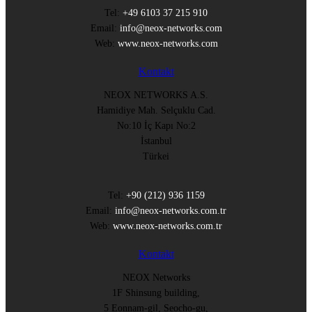
Tel:
+49 6103 37 215 910
Email:
info@neox-networks.com
Web:
www.neox-networks.com
Kontakt
NEOX NETWORKS A.S.
Hamidiye Mah. Selçuklu Cad.
No:10 İç Kapı No:2
İstanbul
Türkei
Tel:
+90 (212) 936 1159
Email:
info@neox-networks.com.tr
Web:
www.neox-networks.com.tr
Kontakt
NEOX Networks
1F Shinsung building,
5 Eonnam-gil, Seocho-gu,