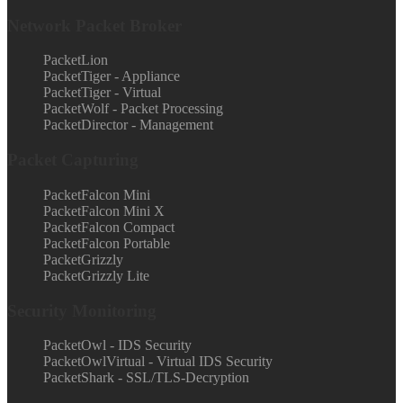
Network Packet Broker
PacketLion
PacketTiger - Appliance
PacketTiger - Virtual
PacketWolf - Packet Processing
PacketDirector - Management
Packet Capturing
PacketFalcon Mini
PacketFalcon Mini X
PacketFalcon Compact
PacketFalcon Portable
PacketGrizzly
PacketGrizzly Lite
Security Monitoring
PacketOwl - IDS Security
PacketOwlVirtual - Virtual IDS Security
PacketShark - SSL/TLS-Decryption