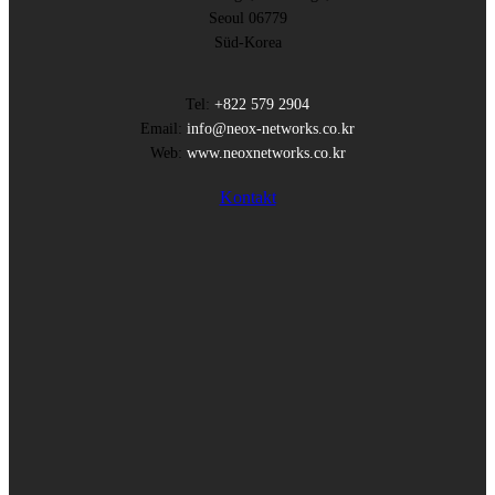
Seoul 06779
Süd-Korea
Tel:
+822 579 2904
Email:
info@neox-networks.co.kr
Web:
www.neoxnetworks.co.kr
Kontakt