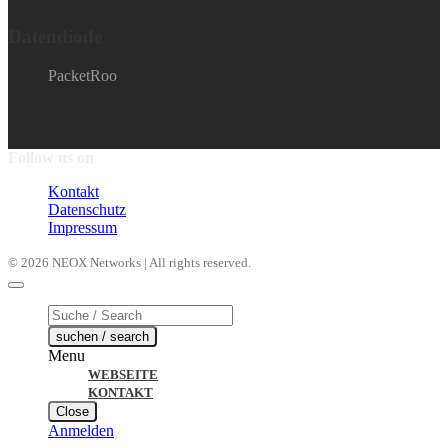
Datendiode
PacketRoo
Follow us on
Kontakt
Datenschutz
Impressum
© 2026 NEOX Networks | All rights reserved.
Products
search
suchen / search
Menu
WEBSEITE
KONTAKT
Close
Anmelden