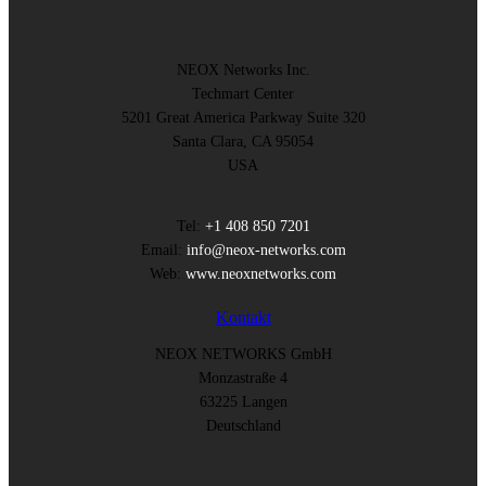
NEOX Networks Inc.
Techmart Center
5201 Great America Parkway Suite 320
Santa Clara, CA 95054
USA
Tel:
+1 408 850 7201
Email:
info@neox-networks.com
Web:
www.neoxnetworks.com
Kontakt
NEOX NETWORKS GmbH
Monzastraße 4
63225 Langen
Deutschland