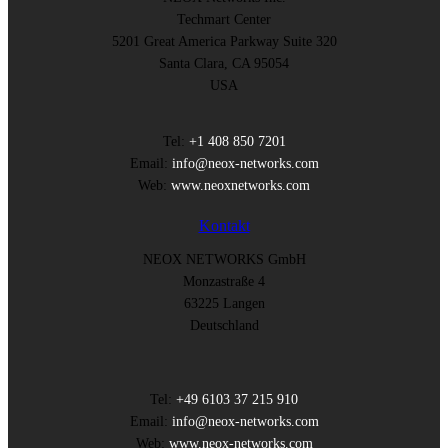
Techmart Center
5201 Great America Parkway Suite 320
Santa Clara, CA 95054
USA
Tel:
+1 408 850 7201
Email:
info@neox-networks.com
Web:
www.neoxnetworks.com
Kontakt
NEOX NETWORKS GmbH
Monzastraße 4
63225 Langen
Deutschland
Tel:
+49 6103 37 215 910
Email:
info@neox-networks.com
Web:
www.neox-networks.com