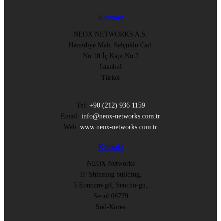
Kontakt
NEOX NETWORKS A.S.
Hamidiye Mah. Selçuklu Cad.
No:10 İç Kapı No:2
İstanbul
Türkei
Tel:
+90 (212) 936 1159
Email:
info@neox-networks.com.tr
Web:
www.neox-networks.com.tr
Kontakt
NEOX Networks
1F Shinsung building,
5 Eonnam-gil, Seocho-gu,
Seoul 06779
Süd-Korea