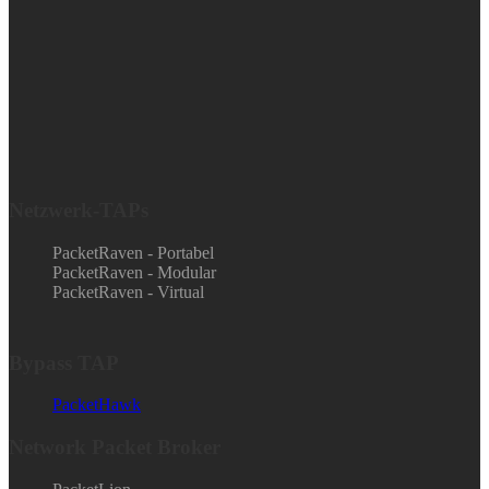
Netzwerk-TAPs
PacketRaven - Portabel
PacketRaven - Modular
PacketRaven - Virtual
Bypass TAP
PacketHawk
Network Packet Broker