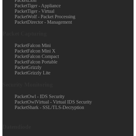
PacketLion
PacketTiger - Appliance
PacketTiger - Virtual
PacketWolf - Packet Processing
PacketDirector - Management
Packet Capturing
PacketFalcon Mini
PacketFalcon Mini X
PacketFalcon Compact
PacketFalcon Portable
PacketGrizzly
PacketGrizzly Lite
Security Monitoring
PacketOwl - IDS Security
PacketOwlVirtual - Virtual IDS Security
PacketShark - SSL/TLS-Decryption
Datendiode