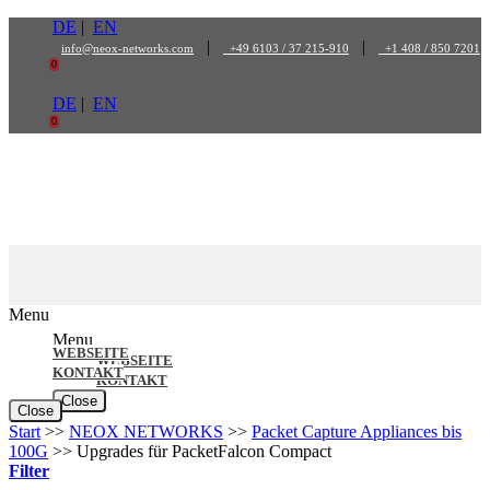
Zum
DE
|
EN
Inhalt
|
|
info@neox-networks.com
+49 6103 / 37 215-910
+1 408 / 850 7201
springen
0
DE
|
EN
0
Menu
Menu
WEBSEITE
WEBSEITE
KONTAKT
KONTAKT
Close
Close
Start
>>
NEOX NETWORKS
>>
Packet Capture Appliances bis
100G
>>
Upgrades für PacketFalcon Compact
Filter