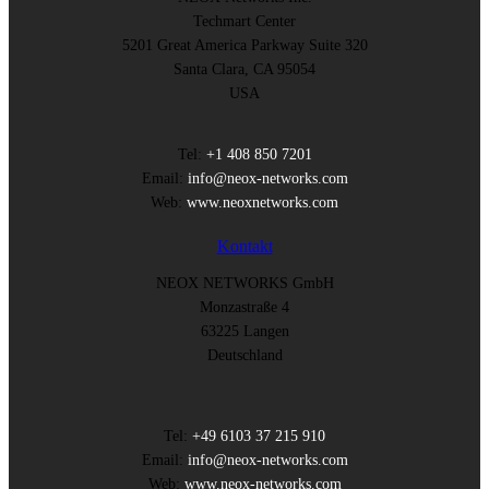
Techmart Center
5201 Great America Parkway Suite 320
Santa Clara, CA 95054
USA
Tel:
+1 408 850 7201
Email:
info@neox-networks.com
Web:
www.neoxnetworks.com
Kontakt
NEOX NETWORKS GmbH
Monzastraße 4
63225 Langen
Deutschland
Tel:
+49 6103 37 215 910
Email:
info@neox-networks.com
Web:
www.neox-networks.com