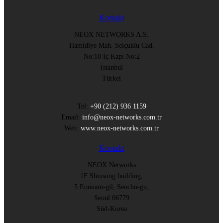
Kontakt
NEOX NETWORKS A.S.
Hamidiye Mah. Selçuklu Cad.
No:10 İç Kapı No:2
İstanbul
Türkei
Tel:
+90 (212) 936 1159
Email:
info@neox-networks.com.tr
Web:
www.neox-networks.com.tr
Kontakt
NEOX Networks
1F Shinsung building,
5 Eonnam-gil, Seocho-gu,
Seoul 06779
Süd-Korea