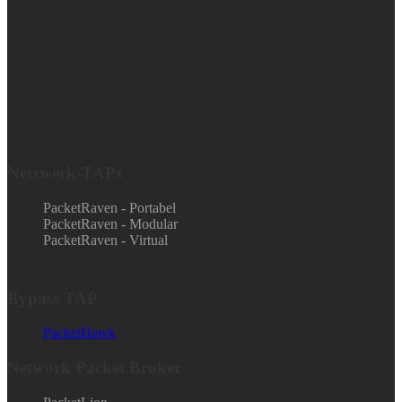
Netzwerk-TAPs
PacketRaven - Portabel
PacketRaven - Modular
PacketRaven - Virtual
Bypass TAP
PacketHawk
Network Packet Broker