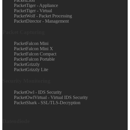
PacketLion
PacketTiger - Appliance
PacketTiger - Virtual
PacketWolf - Packet Processing
PacketDirector - Management
Packet Capturing
PacketFalcon Mini
PacketFalcon Mini X
PacketFalcon Compact
PacketFalcon Portable
PacketGrizzly
PacketGrizzly Lite
Security Monitoring
PacketOwl - IDS Security
PacketOwlVirtual - Virtual IDS Security
PacketShark - SSL/TLS-Decryption
Datendiode