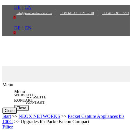
Zum
DE
|
EN
Inhalt
|
|
info@neox-networks.com
+49 6103 / 37 215-910
+1 408 / 850 7201
springen
0
DE
|
EN
0
Menu
Menu
WEBSEITE
WEBSEITE
KONTAKT
KONTAKT
Close
Close
Start
>>
NEOX NETWORKS
>>
Packet Capture Appliances bis
100G
>>
Upgrades für PacketFalcon Compact
Filter