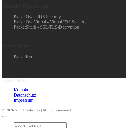
Security Monitoring
PacketOwl - IDS Security
PacketOwlVirtual - Virtual IDS Security
PacketShark - SSL/TLS-Decryption
Datendiode
PacketRoo
Follow us on
Kontakt
Datenschutz
Impressum
© 2026 NEOX Networks | All rights reserved.
Products