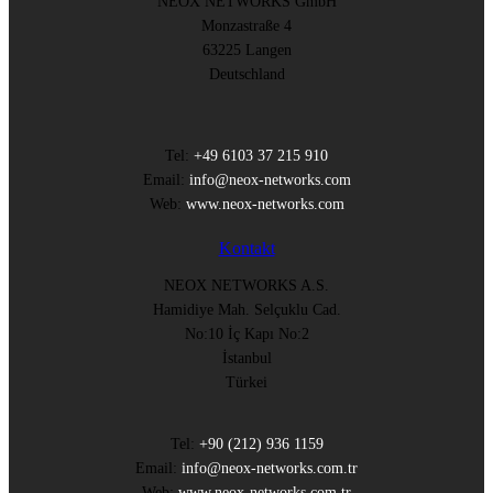
NEOX NETWORKS GmbH
Monzastraße 4
63225 Langen
Deutschland
Tel:
+49 6103 37 215 910
Email:
info@neox-networks.com
Web:
www.neox-networks.com
Kontakt
NEOX NETWORKS A.S.
Hamidiye Mah. Selçuklu Cad.
No:10 İç Kapı No:2
İstanbul
Türkei
Tel:
+90 (212) 936 1159
Email:
info@neox-networks.com.tr
Web:
www.neox-networks.com.tr