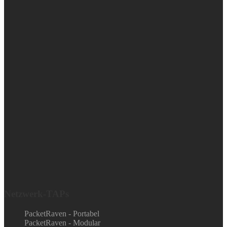
Netzwerk-TAPs
PacketRaven - Portabel
PacketRaven - Modular