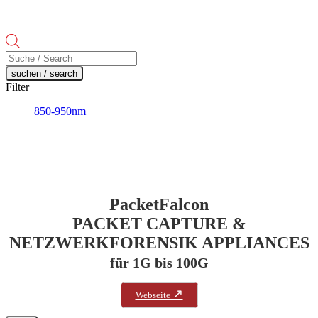
Products
search
suchen / search
Filter
850-950nm
PacketFalcon
PACKET CAPTURE &
NETZWERKFORENSIK APPLIANCES
für 1G bis 100G
↗
Webseite