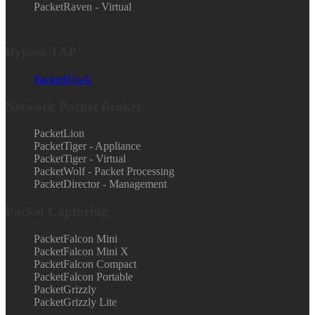
PacketRaven - Virtual
Bypass TAP
PacketHawk
Network Packet Broker
PacketLion
PacketTiger - Appliance
PacketTiger - Virtual
PacketWolf - Packet Processing
PacketDirector - Management
Packet Capturing
PacketFalcon Mini
PacketFalcon Mini X
PacketFalcon Compact
PacketFalcon Portable
PacketGrizzly
PacketGrizzly Lite