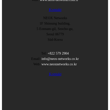
Kontakt
NEOX Networks
1F Shinsung building,
5 Eonnam-gil, Seocho-gu,
Seoul 06779
Süd-Korea
Tel:
+822 579 2904
Email:
info@neox-networks.co.kr
Web:
www.neoxnetworks.co.kr
Kontakt