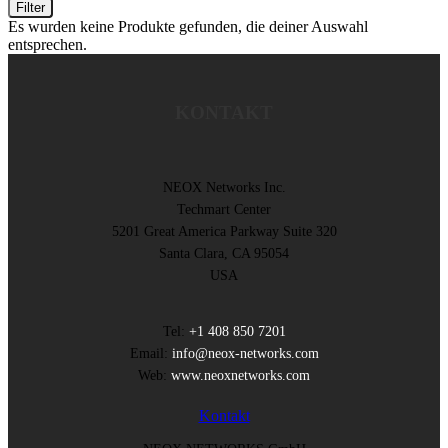
Filter
Es wurden keine Produkte gefunden, die deiner Auswahl
entsprechen.
KONTAKT
NEOX Networks Inc.
Techmart Center
5201 Great America Parkway Suite 320
Santa Clara, CA 95054
USA
Tel:
+1 408 850 7201
Email:
info@neox-networks.com
Web:
www.neoxnetworks.com
Kontakt