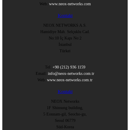
Web:
www.neox-networks.com
Kontakt
NEOX NETWORKS A.S.
Hamidiye Mah. Selçuklu Cad.
No:10 İç Kapı No:2
İstanbul
Türkei
Tel:
+90 (212) 936 1159
Email:
info@neox-networks.com.tr
Web:
www.neox-networks.com.tr
Kontakt
NEOX Networks
1F Shinsung building,
5 Eonnam-gil, Seocho-gu,
Seoul 06779
Süd-Korea