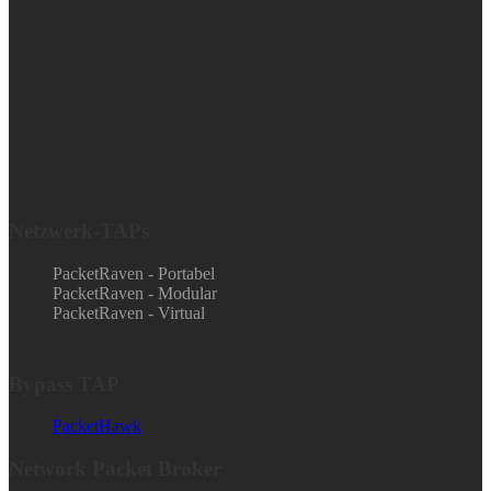
Netzwerk-TAPs
PacketRaven - Portabel
PacketRaven - Modular
PacketRaven - Virtual
Bypass TAP
PacketHawk
Network Packet Broker