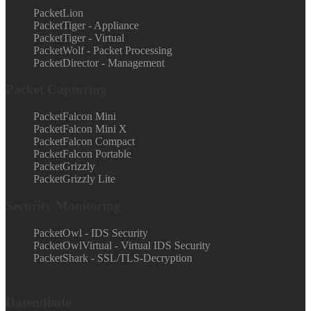
PacketLion
PacketTiger - Appliance
PacketTiger - Virtual
PacketWolf - Packet Processing
PacketDirector - Management
Packet Capturing
PacketFalcon Mini
PacketFalcon Mini X
PacketFalcon Compact
PacketFalcon Portable
PacketGrizzly
PacketGrizzly Lite
Security Monitoring
PacketOwl - IDS Security
PacketOwlVirtual - Virtual IDS Security
PacketShark - SSL/TLS-Decryption
Datendiode