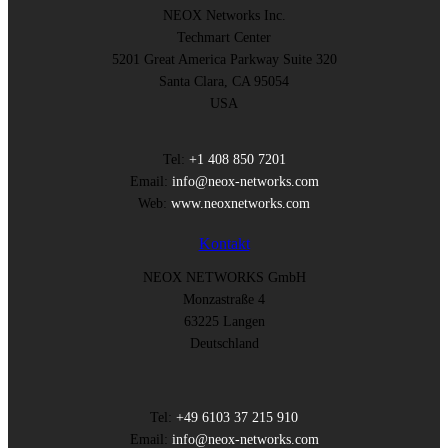
NEOX Networks Inc.
Techmart Center
5201 Great America Parkway Suite 320
Santa Clara, CA 95054
USA
Tel:
+1 408 850 7201
Email:
info@neox-networks.com
Web:
www.neoxnetworks.com
Kontakt
NEOX NETWORKS GmbH
Monzastraße 4
63225 Langen
Deutschland
Tel:
+49 6103 37 215 910
Email:
info@neox-networks.com