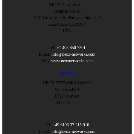
NEOX Networks Inc.
Techmart Center
5201 Great America Parkway Suite 320
Santa Clara, CA 95054
USA
Tel:
+1 408 850 7201
Email:
info@neox-networks.com
Web:
www.neoxnetworks.com
Kontakt
NEOX NETWORKS GmbH
Monzastraße 4
63225 Langen
Deutschland
Tel:
+49 6103 37 215 910
Email:
info@neox-networks.com