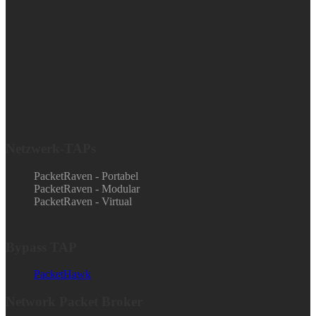
Netzwerk-TAPs
PacketRaven - Portabel
PacketRaven - Modular
PacketRaven - Virtual
Bypass TAP
PacketHawk
Network Packet Broker