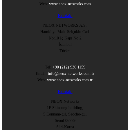
Web:
www.neox-networks.com
Kontakt
NEOX NETWORKS A.S.
Hamidiye Mah. Selçuklu Cad.
No:10 İç Kapı No:2
İstanbul
Türkei
Tel:
+90 (212) 936 1159
Email:
info@neox-networks.com.tr
Web:
www.neox-networks.com.tr
Kontakt
NEOX Networks
1F Shinsung building,
5 Eonnam-gil, Seocho-gu,
Seoul 06779
Süd-Korea