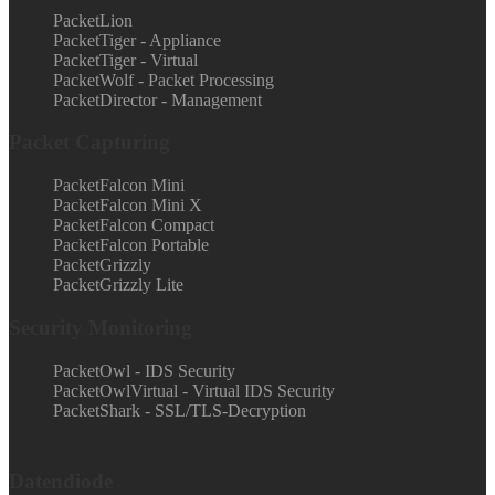
PacketLion
PacketTiger - Appliance
PacketTiger - Virtual
PacketWolf - Packet Processing
PacketDirector - Management
Packet Capturing
PacketFalcon Mini
PacketFalcon Mini X
PacketFalcon Compact
PacketFalcon Portable
PacketGrizzly
PacketGrizzly Lite
Security Monitoring
PacketOwl - IDS Security
PacketOwlVirtual - Virtual IDS Security
PacketShark - SSL/TLS-Decryption
Datendiode