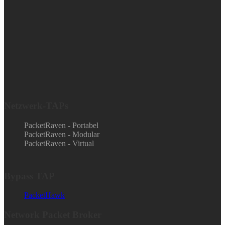
Netzwerk-TAPs
PacketRaven - Portabel
PacketRaven - Modular
PacketRaven - Virtual
Bypass TAP
PacketHawk
Network Packet Broker