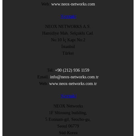
Web:
www.neox-networks.com
Kontakt
NEOX NETWORKS A.S.
Hamidiye Mah. Selçuklu Cad.
No:10 İç Kapı No:2
İstanbul
Türkei
Tel:
+90 (212) 936 1159
Email:
info@neox-networks.com.tr
Web:
www.neox-networks.com.tr
Kontakt
NEOX Networks
1F Shinsung building,
5 Eonnam-gil, Seocho-gu,
Seoul 06779
Süd-Korea