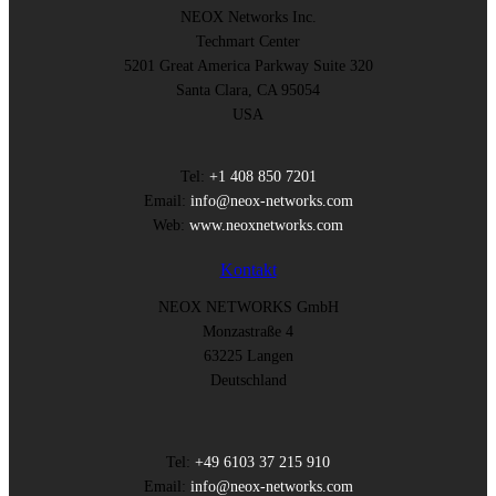
NEOX Networks Inc.
Techmart Center
5201 Great America Parkway Suite 320
Santa Clara, CA 95054
USA
Tel:
+1 408 850 7201
Email:
info@neox-networks.com
Web:
www.neoxnetworks.com
Kontakt
NEOX NETWORKS GmbH
Monzastraße 4
63225 Langen
Deutschland
Tel:
+49 6103 37 215 910
Email:
info@neox-networks.com