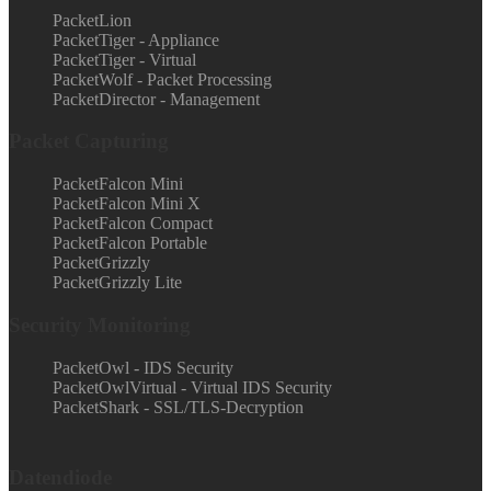
PacketLion
PacketTiger - Appliance
PacketTiger - Virtual
PacketWolf - Packet Processing
PacketDirector - Management
Packet Capturing
PacketFalcon Mini
PacketFalcon Mini X
PacketFalcon Compact
PacketFalcon Portable
PacketGrizzly
PacketGrizzly Lite
Security Monitoring
PacketOwl - IDS Security
PacketOwlVirtual - Virtual IDS Security
PacketShark - SSL/TLS-Decryption
Datendiode