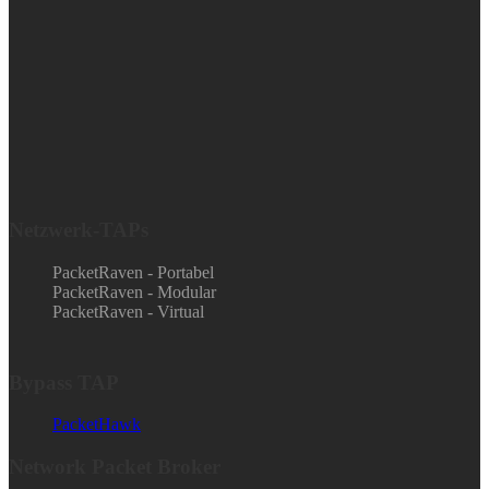
Netzwerk-TAPs
PacketRaven - Portabel
PacketRaven - Modular
PacketRaven - Virtual
Bypass TAP
PacketHawk
Network Packet Broker