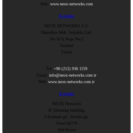
Web:
www.neox-networks.com
Kontakt
NEOX NETWORKS A.S.
Hamidiye Mah. Selçuklu Cad.
No:10 İç Kapı No:2
İstanbul
Türkei
Tel:
+90 (212) 936 1159
Email:
info@neox-networks.com.tr
Web:
www.neox-networks.com.tr
Kontakt
NEOX Networks
1F Shinsung building,
5 Eonnam-gil, Seocho-gu,
Seoul 06779
Süd-Korea