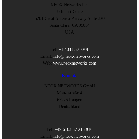
NEOX Networks Inc.
Techmart Center
5201 Great America Parkway Suite 320
Santa Clara, CA 95054
USA
Tel:
+1 408 850 7201
Email:
info@neox-networks.com
Web:
www.neoxnetworks.com
Kontakt
NEOX NETWORKS GmbH
Monzastraße 4
63225 Langen
Deutschland
Tel:
+49 6103 37 215 910
Email:
info@neox-networks.com