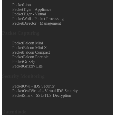
PacketLion
PacketTiger - Appliance
PacketTiger - Virtual
PacketWolf - Packet Processing
PacketDirector - Management
Packet Capturing
PacketFalcon Mini
PacketFalcon Mini X
PacketFalcon Compact
PacketFalcon Portable
PacketGrizzly
PacketGrizzly Lite
Security Monitoring
PacketOwl - IDS Security
PacketOwlVirtual - Virtual IDS Security
PacketShark - SSL/TLS-Decryption
Datendiode