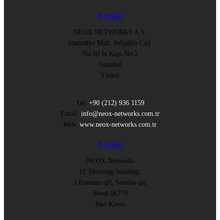
Kontakt
NEOX NETWORKS A.S.
Hamidiye Mah. Selçuklu Cad.
No:10 İç Kapı No:2
İstanbul
Türkei
Tel:
+90 (212) 936 1159
Email:
info@neox-networks.com.tr
Web:
www.neox-networks.com.tr
Kontakt
NEOX Networks
1F Shinsung building,
5 Eonnam-gil, Seocho-gu,
Seoul 06779
Süd-Korea