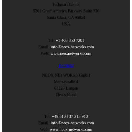
Techmart Center
5201 Great America Parkway Suite 320
Santa Clara, CA 95054
USA
Tel:
+1 408 850 7201
Email:
info@neox-networks.com
Web:
www.neoxnetworks.com
Kontakt
NEOX NETWORKS GmbH
Monzastraße 4
63225 Langen
Deutschland
Tel:
+49 6103 37 215 910
Email:
info@neox-networks.com
Web:
www.neox-networks.com