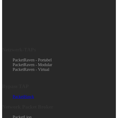
Netzwerk-TAPs
PacketRaven - Portabel
PacketRaven - Modular
PacketRaven - Virtual
Bypass TAP
PacketHawk
Network Packet Broker
PacketLion