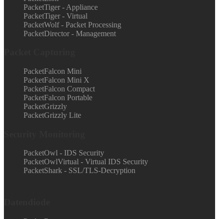
PacketTiger - Appliance
PacketTiger - Virtual
PacketWolf - Packet Processing
PacketDirector - Management
Packet Capturing
PacketFalcon Mini
PacketFalcon Mini X
PacketFalcon Compact
PacketFalcon Portable
PacketGrizzly
PacketGrizzly Lite
Security Monitoring
PacketOwl - IDS Security
PacketOwlVirtual - Virtual IDS Security
PacketShark - SSL/TLS-Decryption
Datendiode