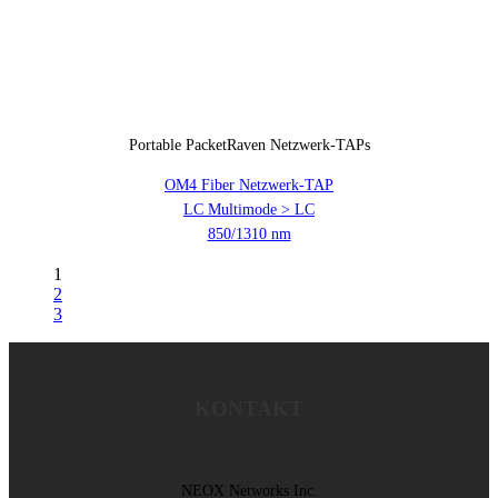
Portable PacketRaven Netzwerk-TAPs
OM4 Fiber Netzwerk-TAP
LC Multimode > LC
850/1310 nm
1
2
3
KONTAKT
NEOX Networks Inc.