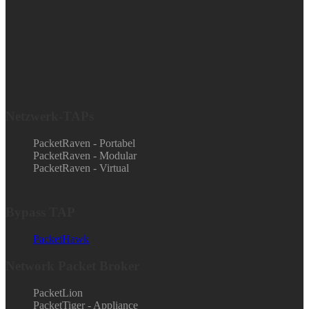
Netzwerk-TAPs
PacketRaven - Portabel
PacketRaven - Modular
PacketRaven - Virtual
Bypass TAP
PacketHawk
Network Packet Broker
PacketLion
PacketTiger - Appliance