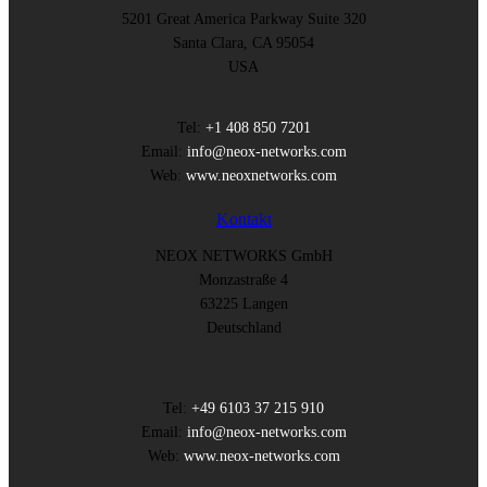
5201 Great America Parkway Suite 320
Santa Clara, CA 95054
USA
Tel:
+1 408 850 7201
Email:
info@neox-networks.com
Web:
www.neoxnetworks.com
Kontakt
NEOX NETWORKS GmbH
Monzastraße 4
63225 Langen
Deutschland
Tel:
+49 6103 37 215 910
Email:
info@neox-networks.com
Web:
www.neox-networks.com