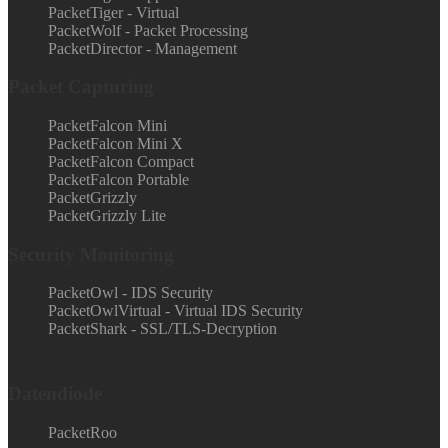
PacketTiger - Virtual
PacketWolf - Packet Processing
PacketDirector - Management
Packet Capturing
PacketFalcon Mini
PacketFalcon Mini X
PacketFalcon Compact
PacketFalcon Portable
PacketGrizzly
PacketGrizzly Lite
Security Monitoring
PacketOwl - IDS Security
PacketOwlVirtual - Virtual IDS Security
PacketShark - SSL/TLS-Decryption
Datendiode
PacketRoo