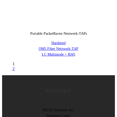
Portable PacketRaven Netzwerk-TAPs
Hardened
OM5 Fiber Netzwerk-TAP
LC Multimode > RJ45
1
2
KONTAKT
NEOX Networks Inc.
Techmart Center