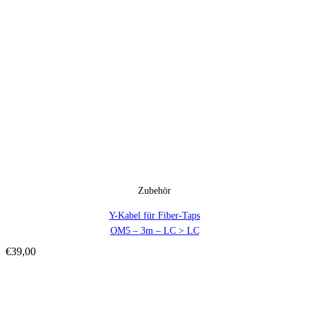
Zubehör
Y-Kabel für Fiber-Taps
OM5 – 3m – LC > LC
€
39,00