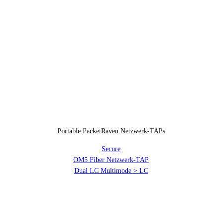
Portable PacketRaven Netzwerk-TAPs
Secure
OM5 Fiber Netzwerk-TAP
Dual LC Multimode > LC