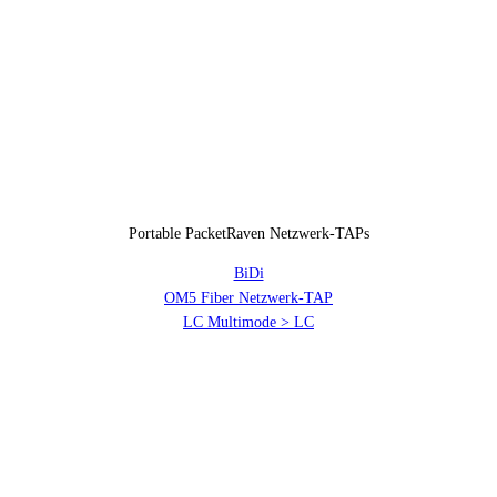
Portable PacketRaven Netzwerk-TAPs
BiDi
OM5 Fiber Netzwerk-TAP
LC Multimode > LC