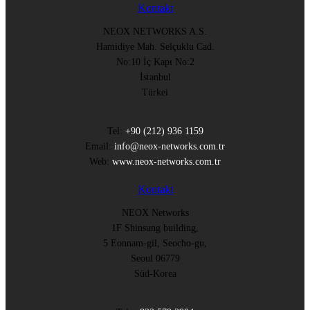
Kontakt
NEOX NETWORKS A.S.
Hamidiye Mah. Selçuklu Cad.
No:10 İç Kapı No:2
İstanbul
Türkei
Tel:
+90 (212) 936 1159
Email:
info@neox-networks.com.tr
Web:
www.neox-networks.com.tr
Kontakt
NEOX Networks
1F Shinsung building,
5 Eonnam-gil, Seocho-gu,
Seoul 06779
Süd-Korea