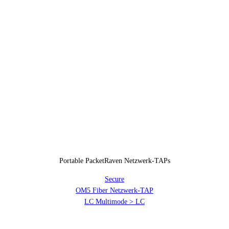
Portable PacketRaven Netzwerk-TAPs
Secure
OM5 Fiber Netzwerk-TAP
LC Multimode > LC