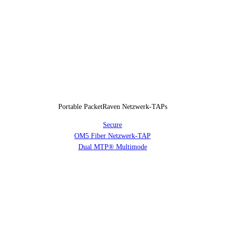
Portable PacketRaven Netzwerk-TAPs
Secure
OM5 Fiber Netzwerk-TAP
Dual MTP® Multimode