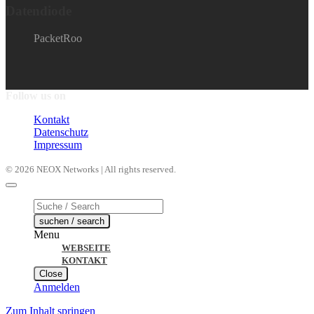
Datendiode
PacketRoo
Follow us on
Kontakt
Datenschutz
Impressum
© 2026 NEOX Networks | All rights reserved.
Products
search
suchen / search
Menu
WEBSEITE
KONTAKT
Close
Anmelden
Zum Inhalt springen