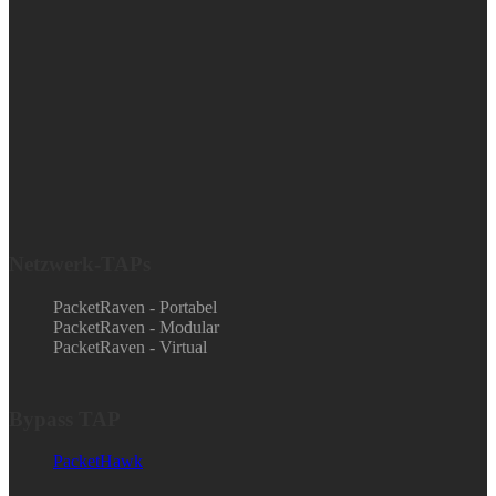
Netzwerk-TAPs
PacketRaven - Portabel
PacketRaven - Modular
PacketRaven - Virtual
Bypass TAP
PacketHawk