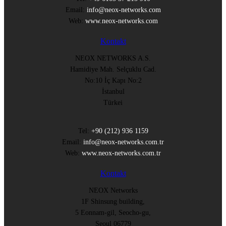
Email:
info@neox-networks.com
Web:
www.neox-networks.com
Kontakt
NEOX NETWORKS A.S.
Hamidiye Mah. Selçuklu Cad.
No:10 İç Kapı No:2
İstanbul
Türkei
Tel:
+90 (212) 936 1159
Email:
info@neox-networks.com.tr
Web:
www.neox-networks.com.tr
Kontakt
NEOX Networks
1F Shinsung building,
5 Eonnam-gil, Seocho-gu,
Seoul 06779