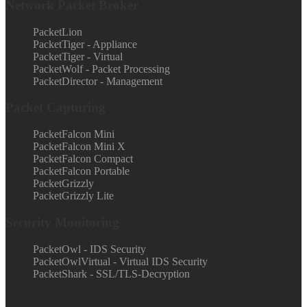
Network Packet Broker
PacketLion
PacketTiger - Appliance
PacketTiger - Virtual
PacketWolf - Packet Processing
PacketDirector - Management
Packet Capturing
PacketFalcon Mini
PacketFalcon Mini X
PacketFalcon Compact
PacketFalcon Portable
PacketGrizzly
PacketGrizzly Lite
Security Monitoring
PacketOwl - IDS Security
PacketOwlVirtual - Virtual IDS Security
PacketShark - SSL/TLS-Decryption