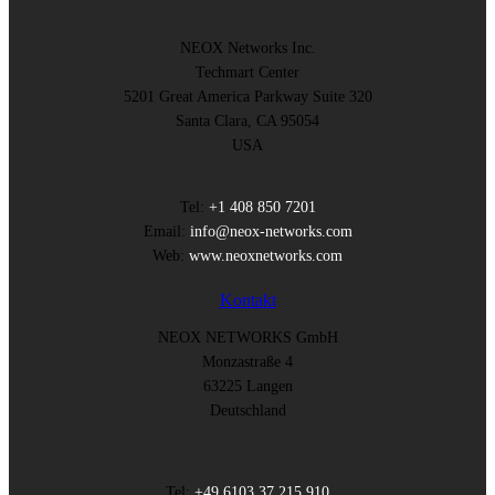
NEOX Networks Inc.
Techmart Center
5201 Great America Parkway Suite 320
Santa Clara, CA 95054
USA
Tel:
+1 408 850 7201
Email:
info@neox-networks.com
Web:
www.neoxnetworks.com
Kontakt
NEOX NETWORKS GmbH
Monzastraße 4
63225 Langen
Deutschland
Tel:
+49 6103 37 215 910