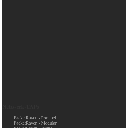
Netzwerk-TAPs
PacketRaven - Portabel
PacketRaven - Modular