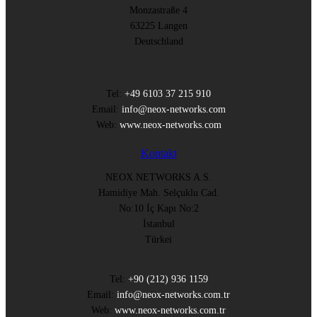
Monzastraße 4
63225 Langen
Deutschland
Tel:
+49 6103 37 215 910
Email:
info@neox-networks.com
Web:
www.neox-networks.com
Kontakt
NEOX NETWORKS A.S.
Hamidiye Mah. Selçuklu Cad.
No:10 İç Kapı No:2
İstanbul
Türkei
Tel:
+90 (212) 936 1159
Email:
info@neox-networks.com.tr
Web:
www.neox-networks.com.tr