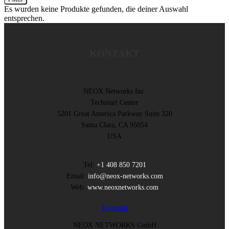
Es wurden keine Produkte gefunden, die deiner Auswahl
entsprechen.
KONTAKT
NEOX Networks Inc.
Techmart Center
5201 Great America Parkway Suite 320
Santa Clara, CA 95054
USA
Tel:
+1 408 850 7201
Email:
info@neox-networks.com
Web:
www.neoxnetworks.com
Kontakt
NEOX NETWORKS GmbH