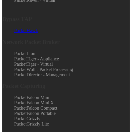
PacketRaven - Virtual
Bypass TAP
PacketHawk
Network Packet Broker
PacketLion
PacketTiger - Appliance
PacketTiger - Virtual
PacketWolf - Packet Processing
PacketDirector - Management
Packet Capturing
PacketFalcon Mini
PacketFalcon Mini X
PacketFalcon Compact
PacketFalcon Portable
PacketGrizzly
PacketGrizzly Lite