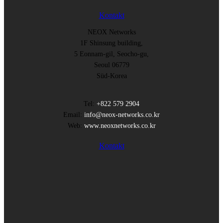
Kontakt
NEOX Networks
1F Shinsung building,
5 Eonnam-gil, Seocho-gu,
Seoul 06779
Süd-Korea
Tel:
+822 579 2904
Email:
info@neox-networks.co.kr
Web:
www.neoxnetworks.co.kr
Kontakt