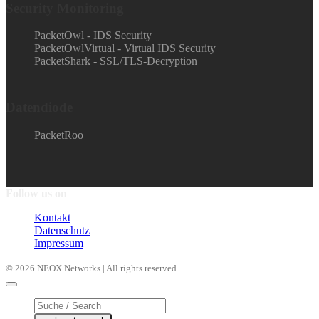
Security Monitoring
PacketOwl - IDS Security
PacketOwlVirtual - Virtual IDS Security
PacketShark - SSL/TLS-Decryption
Datendiode
PacketRoo
Follow us on
Kontakt
Datenschutz
Impressum
© 2026 NEOX Networks | All rights reserved.
Products
search