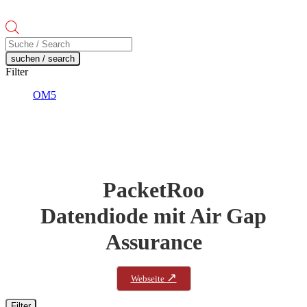
Products
search
suchen / search
Filter
OM5
PacketRoo
Datendiode mit Air Gap
Assurance
↗
Webseite
Filter