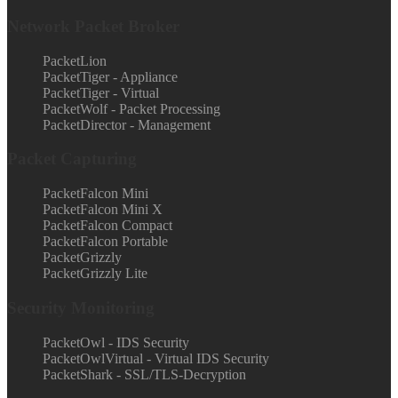
Network Packet Broker
PacketLion
PacketTiger - Appliance
PacketTiger - Virtual
PacketWolf - Packet Processing
PacketDirector - Management
Packet Capturing
PacketFalcon Mini
PacketFalcon Mini X
PacketFalcon Compact
PacketFalcon Portable
PacketGrizzly
PacketGrizzly Lite
Security Monitoring
PacketOwl - IDS Security
PacketOwlVirtual - Virtual IDS Security
PacketShark - SSL/TLS-Decryption