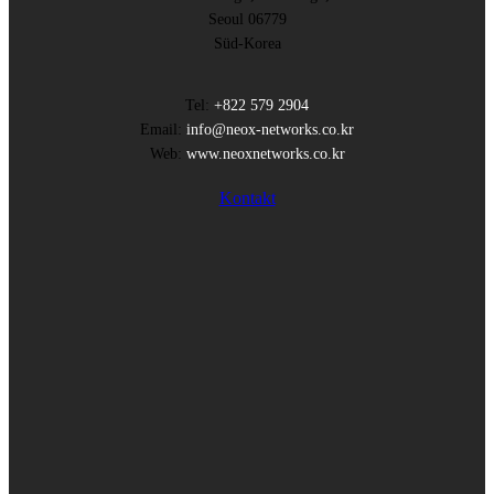
Seoul 06779
Süd-Korea
Tel:
+822 579 2904
Email:
info@neox-networks.co.kr
Web:
www.neoxnetworks.co.kr
Kontakt