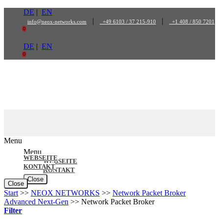
Zum
DE
|
EN
Inhalt
|
|
info@neox-networks.com
+49 6103 / 37 215-910
+1 408 / 850 7201
springen
0
DE
|
EN
0
Menu
Menu
WEBSEITE
WEBSEITE
KONTAKT
KONTAKT
Close
Close
Start
>>
NEOX NETWORKS
>>
Network Packet Broker
Advanced Next-Gen
>>
Network Packet Broker
Filter