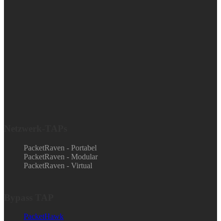
Netzwerk-TAPs
PacketRaven - Portabel
PacketRaven - Modular
PacketRaven - Virtual
Bypass TAP
PacketHawk