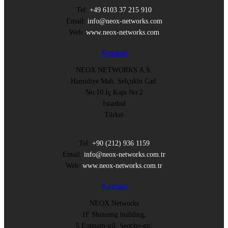
Tel:
+49 6103 37 215 910
Email:
info@neox-networks.com
Web:
www.neox-networks.com
Kontakt
NEOX NETWORKS A.S.
Hamidiye Mah. Selçuklu Cad.
No:10 İç Kapı No:2
İstanbul
Türkei
Tel:
+90 (212) 936 1159
Email:
info@neox-networks.com.tr
Web:
www.neox-networks.com.tr
Kontakt
NEOX Networks
1F Shinsung building,
5 Eonnam-gil, Seocho-gu,