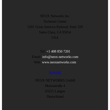
NEOX Networks Inc.
Techmart Center
5201 Great America Parkway Suite 320
Santa Clara, CA 95054
USA
Tel:
+1 408 850 7201
Email:
info@neox-networks.com
Web:
www.neoxnetworks.com
Kontakt
NEOX NETWORKS GmbH
Monzastraße 4
63225 Langen
Deutschland