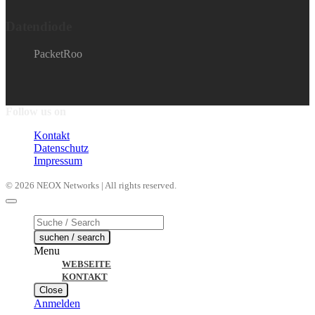
Datendiode
PacketRoo
Follow us on
Kontakt
Datenschutz
Impressum
© 2026 NEOX Networks | All rights reserved.
Products
search
suchen / search
Menu
WEBSEITE
KONTAKT
Close
Anmelden