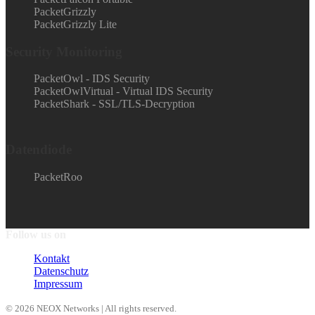
PacketGrizzly
PacketGrizzly Lite
Security Monitoring
PacketOwl - IDS Security
PacketOwlVirtual - Virtual IDS Security
PacketShark - SSL/TLS-Decryption
Datendiode
PacketRoo
Follow us on
Kontakt
Datenschutz
Impressum
© 2026 NEOX Networks | All rights reserved.