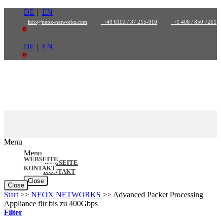
Zum
DE
|
EN
Inhalt
|
|
info@neox-networks.com
+49 6103 / 37 215-910
+1 408 / 850 7201
springen
0
DE
|
EN
0
Menu
Menu
WEBSEITE
WEBSEITE
KONTAKT
KONTAKT
Close
Close
Start
>>
NEOX NETWORKS
>>
Advanced Packet Processing
Appliance für bis zu 400Gbps
Filter