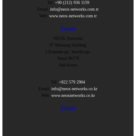
Tel:
+90 (212) 936 1159
Email:
info@neox-networks.com.tr
Web:
www.neox-networks.com.tr
Kontakt
NEOX Networks
1F Shinsung building,
5 Eonnam-gil, Seocho-gu,
Seoul 06779
Süd-Korea
Tel:
+822 579 2904
Email:
info@neox-networks.co.kr
Web:
www.neoxnetworks.co.kr
Kontakt