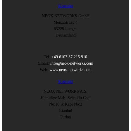
Kontakt
NEOX NETWORKS GmbH
Monzastraße 4
63225 Langen
Deutschland
Tel:
+49 6103 37 215 910
Email:
info@neox-networks.com
Web:
www.neox-networks.com
Kontakt
NEOX NETWORKS A.S.
Hamidiye Mah. Selçuklu Cad.
No:10 İç Kapı No:2
İstanbul
Türkei