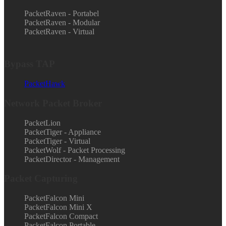
PacketRaven - Portabel
PacketRaven - Modular
PacketRaven - Virtual
Bypass TAP
PacketHawk
Network Packet Broker
PacketLion
PacketTiger - Appliance
PacketTiger - Virtual
PacketWolf - Packet Processing
PacketDirector - Management
Packet Capturing
PacketFalcon Mini
PacketFalcon Mini X
PacketFalcon Compact
PacketFalcon Portable