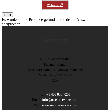
↗
Webseite
Filter
Es wurden keine Produkte gefunden, die deiner Auswahl
entsprechen.
KONTAKT
NEOX Networks Inc.
Techmart Center
5201 Great America Parkway Suite 320
Santa Clara, CA 95054
USA
Tel:
+1 408 850 7201
Email:
info@neox-networks.com
Web:
www.neoxnetworks.com