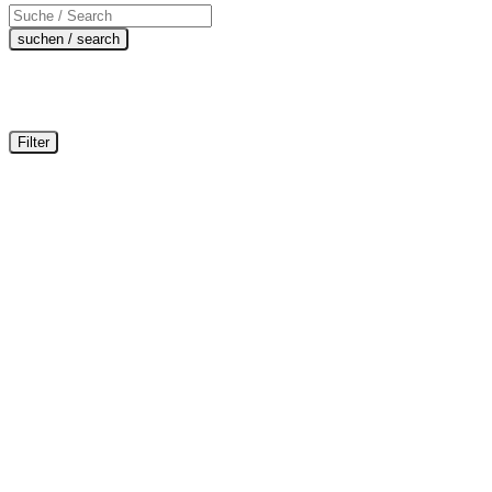
Products
search
suchen / search
Filter