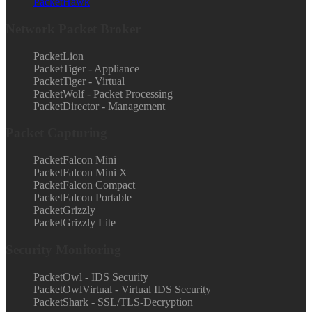
PacketHawk
Network Packet Broker
PacketLion
PacketTiger - Appliance
PacketTiger - Virtual
PacketWolf - Packet Processing
PacketDirector - Management
Packet Capturing
PacketFalcon Mini
PacketFalcon Mini X
PacketFalcon Compact
PacketFalcon Portable
PacketGrizzly
PacketGrizzly Lite
Security Monitoring
PacketOwl - IDS Security
PacketOwlVirtual - Virtual IDS Security
PacketShark - SSL/TLS-Decryption