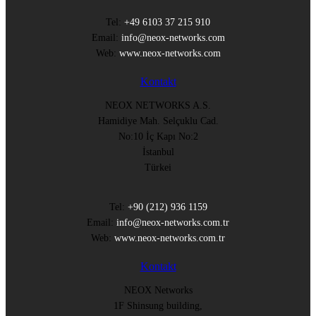
Tel:
+49 6103 37 215 910
Email:
info@neox-networks.com
Web:
www.neox-networks.com
Kontakt
NEOX NETWORKS A.S.
Hamidiye Mah. Selçuklu Cad.
No:10 İç Kapı No:2
İstanbul
Türkei
Tel:
+90 (212) 936 1159
Email:
info@neox-networks.com.tr
Web:
www.neox-networks.com.tr
Kontakt
NEOX Networks
1F Shinsung building,