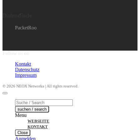
Datendiode
PacketRoo
Follow us on
Kontakt
Datenschutz
Impressum
© 2026 NEOX Networks | All rights reserved.
Products
search
suchen / search
Menu
WEBSEITE
KONTAKT
Close
Anmelden