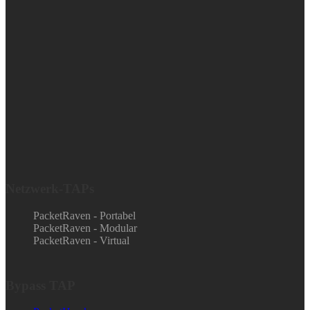
Netzwerk-TAPs
PacketRaven - Portabel
PacketRaven - Modular
PacketRaven - Virtual
Bypass TAP