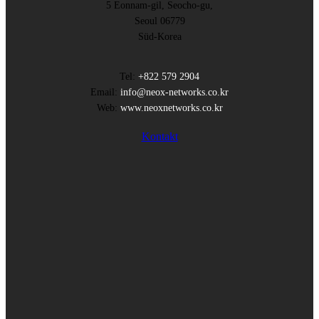
5 Eonnam-gil, Seocho-gu,
Seoul 06779
Süd-Korea
Tel:
+822 579 2904
Email:
info@neox-networks.co.kr
Web:
www.neoxnetworks.co.kr
Kontakt