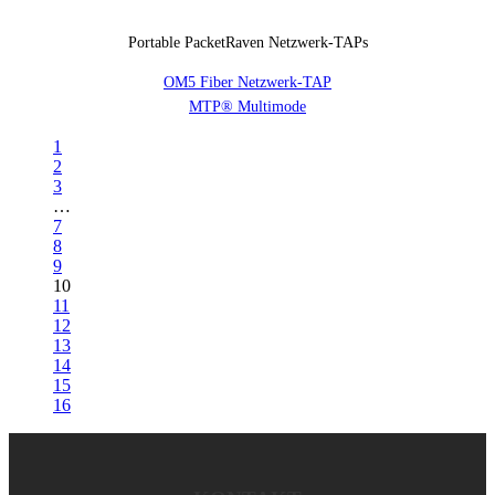
Portable PacketRaven Netzwerk-TAPs
OM5 Fiber Netzwerk-TAP
MTP® Multimode
1
2
3
…
7
8
9
10
11
12
13
14
15
16