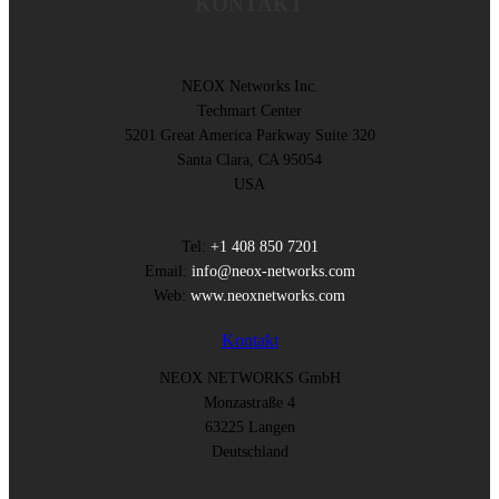
KONTAKT
NEOX Networks Inc.
Techmart Center
5201 Great America Parkway Suite 320
Santa Clara, CA 95054
USA
Tel:
+1 408 850 7201
Email:
info@neox-networks.com
Web:
www.neoxnetworks.com
Kontakt
NEOX NETWORKS GmbH
Monzastraße 4
63225 Langen
Deutschland