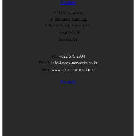
Kontakt
NEOX Networks
1F Shinsung building,
5 Eonnam-gil, Seocho-gu,
Seoul 06779
Süd-Korea
Tel:
+822 579 2904
Email:
info@neox-networks.co.kr
Web:
www.neoxnetworks.co.kr
Kontakt