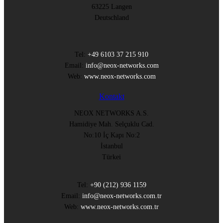
63225 Langen
Deutschland
Tel:
+49 6103 37 215 910
Email:
info@neox-networks.com
Web:
www.neox-networks.com
Kontakt
NEOX NETWORKS A.S.
Hamidiye Mah. Selçuklu Cad.
No:10 İç Kapı No:2
İstanbul
Türkei
Tel:
+90 (212) 936 1159
Email:
info@neox-networks.com.tr
Web:
www.neox-networks.com.tr