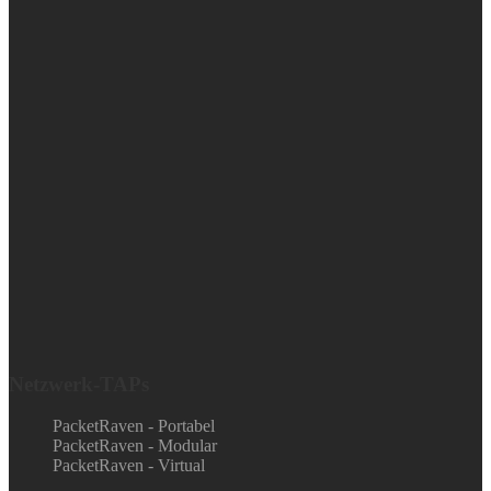
Netzwerk-TAPs
PacketRaven - Portabel
PacketRaven - Modular
PacketRaven - Virtual