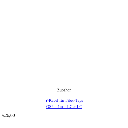
Zubehör
Y-Kabel für Fiber-Taps
OS2 – 1m – LC > LC
€
26,00