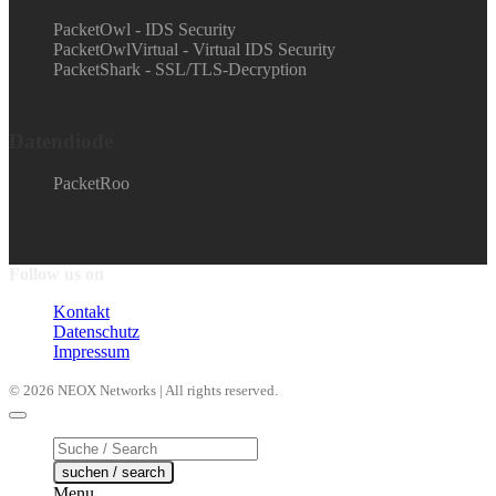
PacketOwl - IDS Security
PacketOwlVirtual - Virtual IDS Security
PacketShark - SSL/TLS-Decryption
Datendiode
PacketRoo
Follow us on
Kontakt
Datenschutz
Impressum
© 2026 NEOX Networks | All rights reserved.
Products
search
suchen / search
Menu