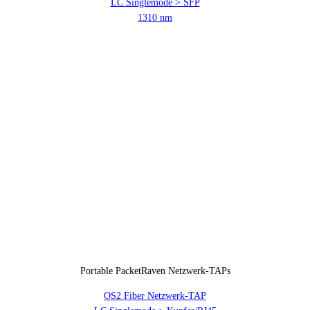
LC Singlemode > SFP
1310 nm
Portable PacketRaven Netzwerk-TAPs
OS2 Fiber Netzwerk-TAP