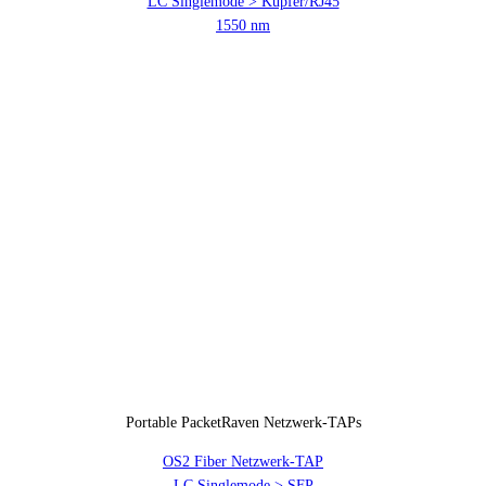
LC Singlemode > Kupfer/RJ45
1550 nm
Portable PacketRaven Netzwerk-TAPs
OS2 Fiber Netzwerk-TAP
LC Singlemode > SFP