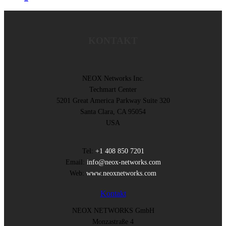
KONTAKT
NEOX Networks Inc.
Techmart Center
5201 Great America Parkway Suite 320
Santa Clara, CA 95054
USA
Tel:
+1 408 850 7201
Email:
info@neox-networks.com
Web:
www.neoxnetworks.com
Kontakt
NEOX NETWORKS GmbH
Monzastraße 4