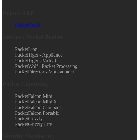
Bypass TAP
PacketHawk
Network Packet Broker
PacketLion
PacketTiger - Appliance
PacketTiger - Virtual
PacketWolf - Packet Processing
PacketDirector - Management
Packet Capturing
PacketFalcon Mini
PacketFalcon Mini X
PacketFalcon Compact
PacketFalcon Portable
PacketGrizzly
PacketGrizzly Lite
Security Monitoring