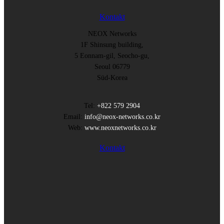
Kontakt
NEOX Networks
1F Shinsung building,
5 Eonnam-gil, Seocho-gu,
Seoul 06779
Süd-Korea
Tel:
+822 579 2904
Email:
info@neox-networks.co.kr
Web:
www.neoxnetworks.co.kr
Kontakt