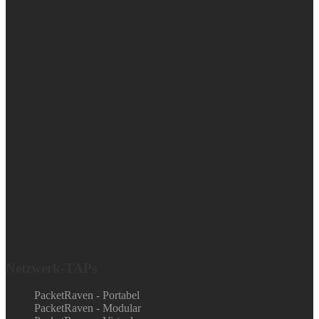
Netzwerk-TAPs
PacketRaven - Portabel
PacketRaven - Modular