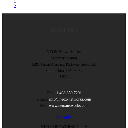
1
2
KONTAKT
NEOX Networks Inc.
Techmart Center
5201 Great America Parkway Suite 320
Santa Clara, CA 95054
USA
Tel:
+1 408 850 7201
Email:
info@neox-networks.com
Web:
www.neoxnetworks.com
Kontakt
NEOX NETWORKS GmbH