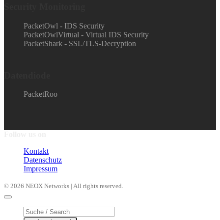
Security Monitoring
PacketOwl - IDS Security
PacketOwlVirtual - Virtual IDS Security
PacketShark - SSL/TLS-Decryption
Datendiode
PacketRoo
Follow us on
Kontakt
Datenschutz
Impressum
© 2026 NEOX Networks | All rights reserved.
Products
search