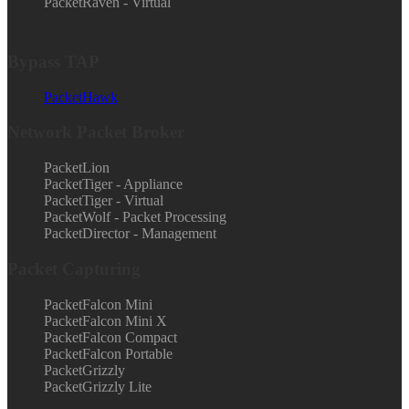
PacketRaven - Virtual
Bypass TAP
PacketHawk
Network Packet Broker
PacketLion
PacketTiger - Appliance
PacketTiger - Virtual
PacketWolf - Packet Processing
PacketDirector - Management
Packet Capturing
PacketFalcon Mini
PacketFalcon Mini X
PacketFalcon Compact
PacketFalcon Portable
PacketGrizzly
PacketGrizzly Lite