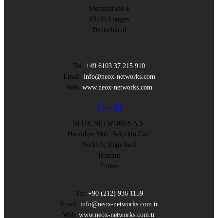
Monzastraße 4
63225 Langen
Deutschland
Tel:
+49 6103 37 215 910
Email:
info@neox-networks.com
Web:
www.neox-networks.com
Kontakt
NEOX NETWORKS A.S.
Hamidiye Mah. Selçuklu Cad.
No:10 İç Kapı No:2
İstanbul
Türkei
Tel:
+90 (212) 936 1159
Email:
info@neox-networks.com.tr
Web:
www.neox-networks.com.tr