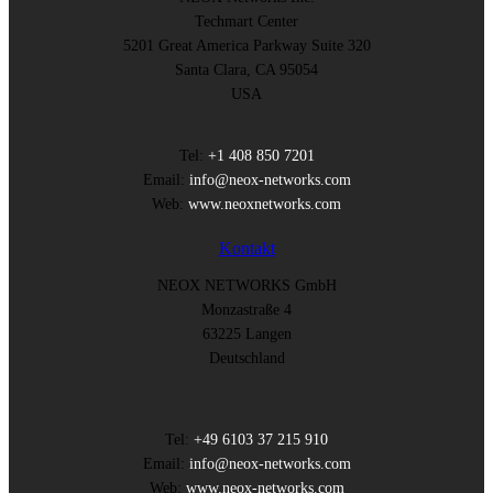
Techmart Center
5201 Great America Parkway Suite 320
Santa Clara, CA 95054
USA
Tel:
+1 408 850 7201
Email:
info@neox-networks.com
Web:
www.neoxnetworks.com
Kontakt
NEOX NETWORKS GmbH
Monzastraße 4
63225 Langen
Deutschland
Tel:
+49 6103 37 215 910
Email:
info@neox-networks.com
Web:
www.neox-networks.com