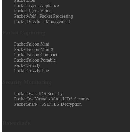
PacketLion
PacketTiger - Appliance
PacketTiger - Virtual
PacketWolf - Packet Processing
PacketDirector - Management
Packet Capturing
PacketFalcon Mini
PacketFalcon Mini X
PacketFalcon Compact
PacketFalcon Portable
PacketGrizzly
PacketGrizzly Lite
Security Monitoring
PacketOwl - IDS Security
PacketOwlVirtual - Virtual IDS Security
PacketShark - SSL/TLS-Decryption
Datendiode