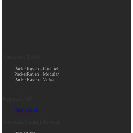
Netzwerk-TAPs
PacketRaven - Portabel
PacketRaven - Modular
PacketRaven - Virtual
Bypass TAP
PacketHawk
Network Packet Broker