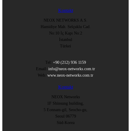
Kontakt
NEOX NETWORKS A.S.
Hamidiye Mah. Selçuklu Cad.
No:10 İç Kapı No:2
İstanbul
Türkei
Tel:
+90 (212) 936 1159
Email:
info@neox-networks.com.tr
Web:
www.neox-networks.com.tr
Kontakt
NEOX Networks
1F Shinsung building,
5 Eonnam-gil, Seocho-gu,
Seoul 06779
Süd-Korea