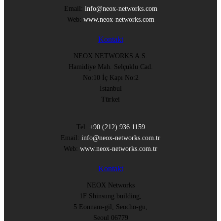
Email:
info@neox-networks.com
Web:
www.neox-networks.com
Kontakt
NEOX NETWORKS A.S.
Hamidiye Mah. Selçuklu Cad.
No:10 İç Kapı No:2
İstanbul
Türkei
Tel:
+90 (212) 936 1159
Email:
info@neox-networks.com.tr
Web:
www.neox-networks.com.tr
Kontakt
NEOX Networks
1F Shinsung building,
5 Eonnam-gil, Seocho-gu,
Seoul 06779