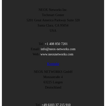
NEOX Networks Inc.
Techmart Center
5201 Great America Parkway Suite 320
Santa Clara, CA 95054
USA
Tel:
+1 408 850 7201
Email:
info@neox-networks.com
Web:
www.neoxnetworks.com
Kontakt
NEOX NETWORKS GmbH
Monzastraße 4
63225 Langen
Deutschland
Tel:
+49 6103 37 215 910