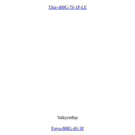
Thor-400G-7S-1P-LE
ValkyrieBay
Freya-800G-4S-1P