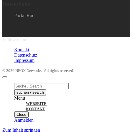
Datendiode
PacketRoo
Follow us on
Kontakt
Datenschutz
Impressum
© 2026 NEOX Networks | All rights reserved.
Products
search
suchen / search
Menu
WEBSEITE
KONTAKT
Close
Anmelden
Zum Inhalt springen