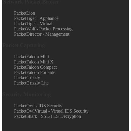
Network Packet Broker
PacketLion
PacketTiger - Appliance
PacketTiger - Virtual
PacketWolf - Packet Processing
PacketDirector - Management
Packet Capturing
PacketFalcon Mini
PacketFalcon Mini X
PacketFalcon Compact
PacketFalcon Portable
PacketGrizzly
PacketGrizzly Lite
Security Monitoring
PacketOwl - IDS Security
PacketOwlVirtual - Virtual IDS Security
PacketShark - SSL/TLS-Decryption