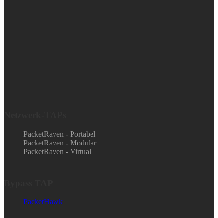
Netzwerk-TAPs
PacketRaven - Portabel
PacketRaven - Modular
PacketRaven - Virtual
Bypass TAP
PacketHawk