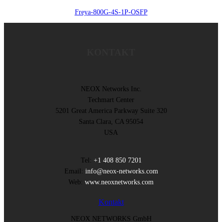
Freya-800G-4S-1P-OSFP
KONTAKT
NEOX Networks Inc.
Techmart Center
5201 Great America Parkway Suite 320
Santa Clara, CA 95054
USA
Tel:
+1 408 850 7201
Email:
info@neox-networks.com
Web:
www.neoxnetworks.com
Kontakt
NEOX NETWORKS GmbH