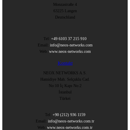
Monzastraße 4
63225 Langen
Deutschland
Tel:
+49 6103 37 215 910
Email:
info@neox-networks.com
Web:
www.neox-networks.com
Kontakt
NEOX NETWORKS A.S.
Hamidiye Mah. Selçuklu Cad.
No:10 İç Kapı No:2
İstanbul
Türkei
Tel:
+90 (212) 936 1159
Email:
info@neox-networks.com.tr
Web:
www.neox-networks.com.tr