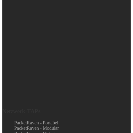
Netzwerk-TAPs
PacketRaven - Portabel
PacketRaven - Modular