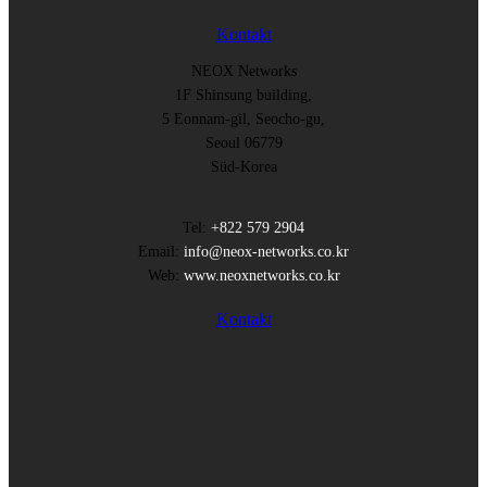
Kontakt
NEOX Networks
1F Shinsung building,
5 Eonnam-gil, Seocho-gu,
Seoul 06779
Süd-Korea
Tel:
+822 579 2904
Email:
info@neox-networks.co.kr
Web:
www.neoxnetworks.co.kr
Kontakt