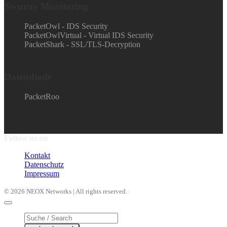
Security Monitoring
PacketOwl - IDS Security
PacketOwlVirtual - Virtual IDS Security
PacketShark - SSL/TLS-Decryption
Datendiode
PacketRoo
Follow us on
Kontakt
Datenschutz
Impressum
© 2026 NEOX Networks | All rights reserved.
Products
search