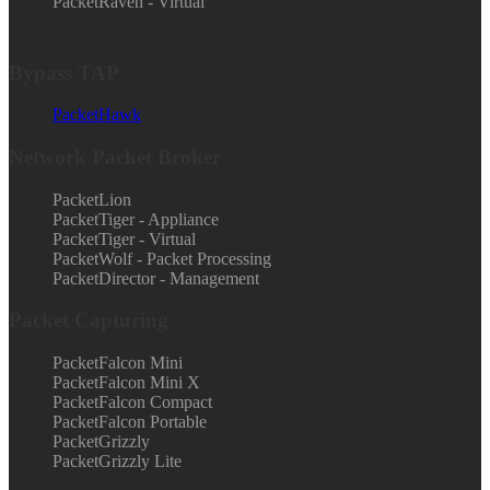
PacketRaven - Virtual
Bypass TAP
PacketHawk
Network Packet Broker
PacketLion
PacketTiger - Appliance
PacketTiger - Virtual
PacketWolf - Packet Processing
PacketDirector - Management
Packet Capturing
PacketFalcon Mini
PacketFalcon Mini X
PacketFalcon Compact
PacketFalcon Portable
PacketGrizzly
PacketGrizzly Lite