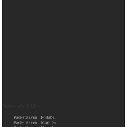
Netzwerk-TAPs
PacketRaven - Portabel
PacketRaven - Modular