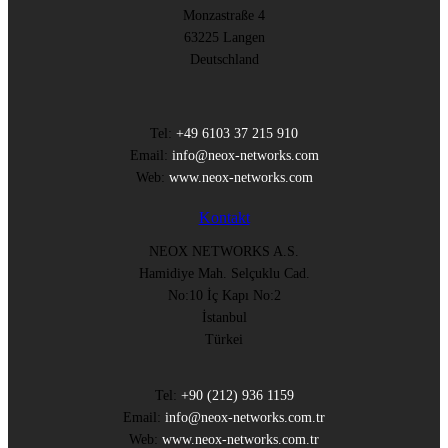
Monzastraße 4
63225 Langen
Deutschland
Tel:
+49 6103 37 215 910
Email:
info@neox-networks.com
Web:
www.neox-networks.com
Kontakt
NEOX NETWORKS A.S.
Hamidiye Mah. Selçuklu Cad.
No:10 İç Kapı No:2
İstanbul
Türkei
Tel:
+90 (212) 936 1159
Email:
info@neox-networks.com.tr
Web:
www.neox-networks.com.tr