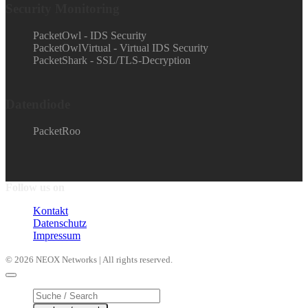
Security Monitoring
PacketOwl - IDS Security
PacketOwlVirtual - Virtual IDS Security
PacketShark - SSL/TLS-Decryption
Datendiode
PacketRoo
Follow us on
Kontakt
Datenschutz
Impressum
© 2026 NEOX Networks | All rights reserved.
Products
search