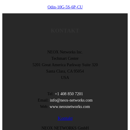
Odin-10G-5S-6P-CU
KONTAKT
NEOX Networks Inc.
Techmart Center
5201 Great America Parkway Suite 320
Santa Clara, CA 95054
USA
Tel:
+1 408 850 7201
Email:
info@neox-networks.com
Web:
www.neoxnetworks.com
Kontakt
NEOX NETWORKS GmbH