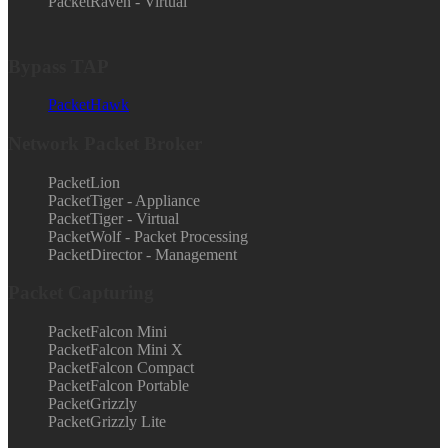
PacketRaven - Virtual
Bypass TAP
PacketHawk
Network Packet Broker
PacketLion
PacketTiger - Appliance
PacketTiger - Virtual
PacketWolf - Packet Processing
PacketDirector - Management
Packet Capturing
PacketFalcon Mini
PacketFalcon Mini X
PacketFalcon Compact
PacketFalcon Portable
PacketGrizzly
PacketGrizzly Lite