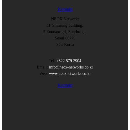
Kontakt
NEOX Networks
1F Shinsung building,
5 Eonnam-gil, Seocho-gu,
Seoul 06779
Süd-Korea
Tel:
+822 579 2904
Email:
info@neox-networks.co.kr
Web:
www.neoxnetworks.co.kr
Kontakt