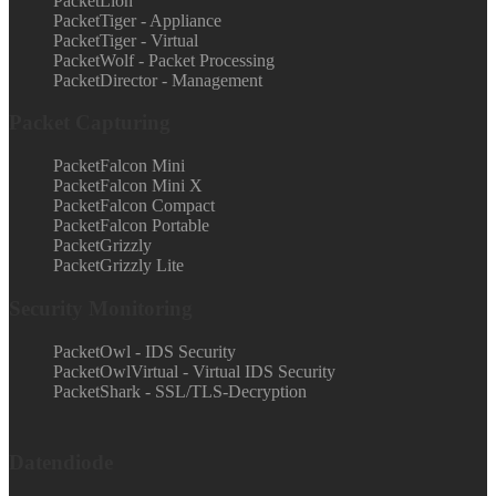
PacketLion
PacketTiger - Appliance
PacketTiger - Virtual
PacketWolf - Packet Processing
PacketDirector - Management
Packet Capturing
PacketFalcon Mini
PacketFalcon Mini X
PacketFalcon Compact
PacketFalcon Portable
PacketGrizzly
PacketGrizzly Lite
Security Monitoring
PacketOwl - IDS Security
PacketOwlVirtual - Virtual IDS Security
PacketShark - SSL/TLS-Decryption
Datendiode