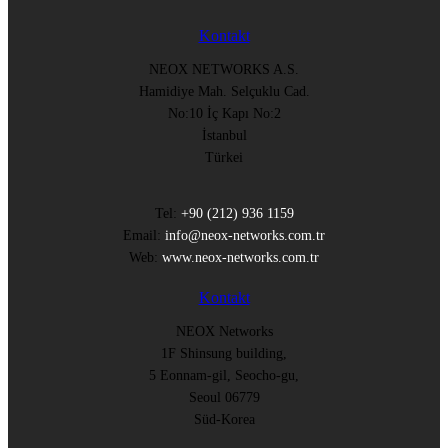
Kontakt
NEOX NETWORKS A.S.
Hamidiye Mah. Selçuklu Cad.
No:10 İç Kapı No:2
İstanbul
Türkei
Tel:
+90 (212) 936 1159
Email:
info@neox-networks.com.tr
Web:
www.neox-networks.com.tr
Kontakt
NEOX Networks
1F Shinsung building,
5 Eonnam-gil, Seocho-gu,
Seoul 06779
Süd-Korea