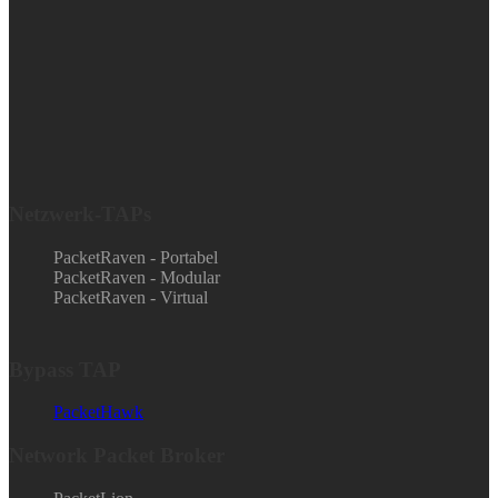
Netzwerk-TAPs
PacketRaven - Portabel
PacketRaven - Modular
PacketRaven - Virtual
Bypass TAP
PacketHawk
Network Packet Broker