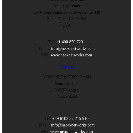
Techmart Center
5201 Great America Parkway Suite 320
Santa Clara, CA 95054
USA
Tel:
+1 408 850 7201
Email:
info@neox-networks.com
Web:
www.neoxnetworks.com
Kontakt
NEOX NETWORKS GmbH
Monzastraße 4
63225 Langen
Deutschland
Tel:
+49 6103 37 215 910
Email:
info@neox-networks.com
Web:
www.neox-networks.com