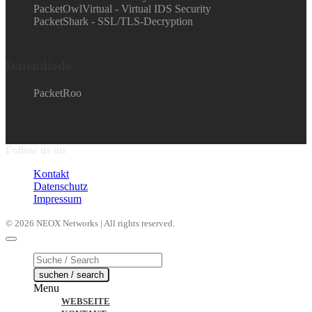
PacketOwlVirtual - Virtual IDS Security
PacketShark - SSL/TLS-Decryption
Datendiode
PacketRoo
Follow us on
Kontakt
Datenschutz
Impressum
© 2026 NEOX Networks | All rights reserved.
Products
search
suchen / search
Menu
WEBSEITE