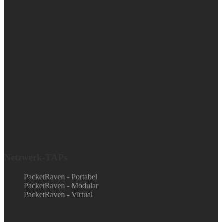
Netzwerk-TAPs
PacketRaven - Portabel
PacketRaven - Modular
PacketRaven - Virtual