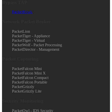
Bypass TAP
PacketHawk
Network Packet Broker
PacketLion
PacketTiger - Appliance
PacketTiger - Virtual
PacketWolf - Packet Processing
PacketDirector - Management
Packet Capturing
PacketFalcon Mini
PacketFalcon Mini X
PacketFalcon Compact
PacketFalcon Portable
PacketGrizzly
PacketGrizzly Lite
Security Monitoring
PacketOwl - IDS Security