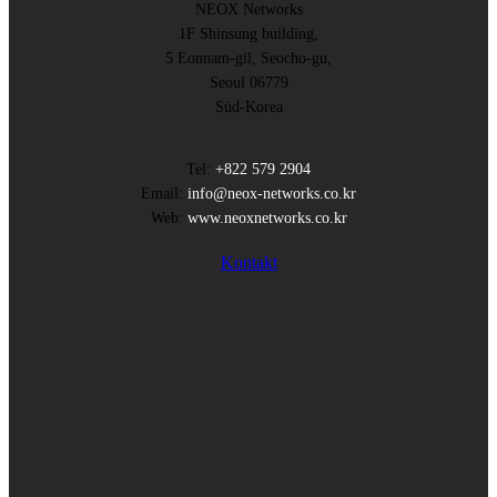
NEOX Networks
1F Shinsung building,
5 Eonnam-gil, Seocho-gu,
Seoul 06779
Süd-Korea
Tel:
+822 579 2904
Email:
info@neox-networks.co.kr
Web:
www.neoxnetworks.co.kr
Kontakt