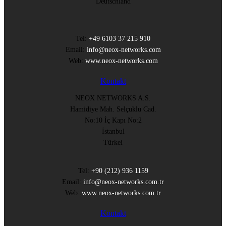
Deutschland
Tel:
+49 6103 37 215 910
Email:
info@neox-networks.com
Web:
www.neox-networks.com
Kontakt
NEOX NETWORKS A.S.
Hamidiye Mah. Selçuklu Cad.
No:10 İç Kapı No:2
İstanbul
Türkei
Tel:
+90 (212) 936 1159
Email:
info@neox-networks.com.tr
Web:
www.neox-networks.com.tr
Kontakt