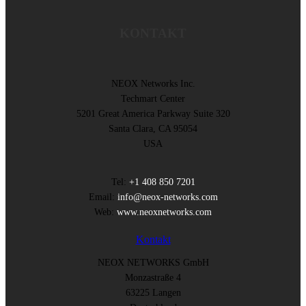
KONTAKT
NEOX Networks Inc.
Techmart Center
5201 Great America Parkway Suite 320
Santa Clara, CA 95054
USA
Tel:
+1 408 850 7201
Email:
info@neox-networks.com
Web:
www.neoxnetworks.com
Kontakt
NEOX NETWORKS GmbH
Monzastraße 4
63225 Langen