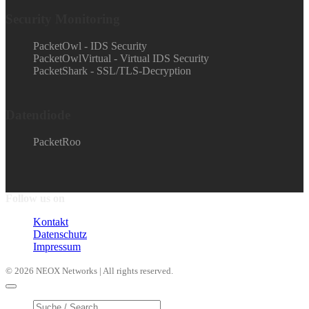
Security Monitoring
PacketOwl - IDS Security
PacketOwlVirtual - Virtual IDS Security
PacketShark - SSL/TLS-Decryption
Datendiode
PacketRoo
Follow us on
Kontakt
Datenschutz
Impressum
© 2026 NEOX Networks | All rights reserved.
Products