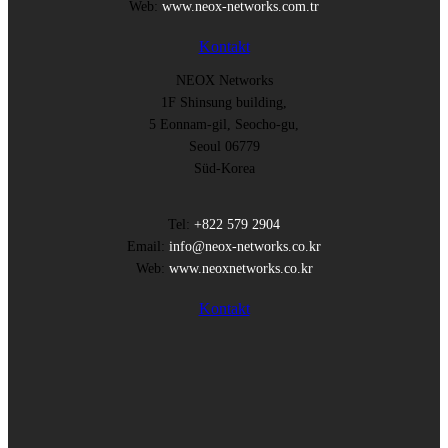
Web:
www.neox-networks.com.tr
Kontakt
NEOX Networks
1F Shinsung building,
5 Eonnam-gil, Seocho-gu,
Seoul 06779
Süd-Korea
Tel:
+822 579 2904
Email:
info@neox-networks.co.kr
Web:
www.neoxnetworks.co.kr
Kontakt