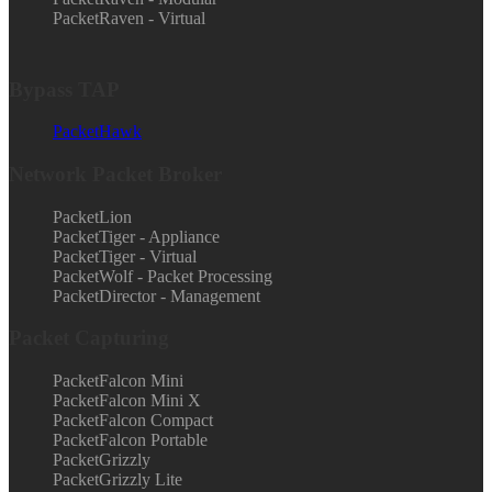
PacketRaven - Virtual
Bypass TAP
PacketHawk
Network Packet Broker
PacketLion
PacketTiger - Appliance
PacketTiger - Virtual
PacketWolf - Packet Processing
PacketDirector - Management
Packet Capturing
PacketFalcon Mini
PacketFalcon Mini X
PacketFalcon Compact
PacketFalcon Portable
PacketGrizzly
PacketGrizzly Lite