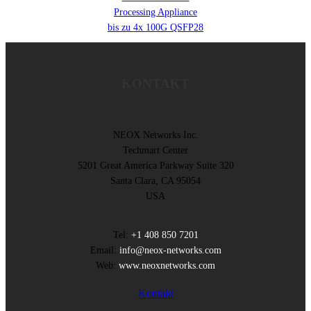
Processing Appliance
bis zu 4x 100G QSFP28
KONTAKT
NEOX Networks Inc.
Techmart Center
5201 Great America Parkway Suite 320
Santa Clara, CA 95054
USA
Tel:
+1 408 850 7201
Email:
info@neox-networks.com
Web:
www.neoxnetworks.com
Kontakt