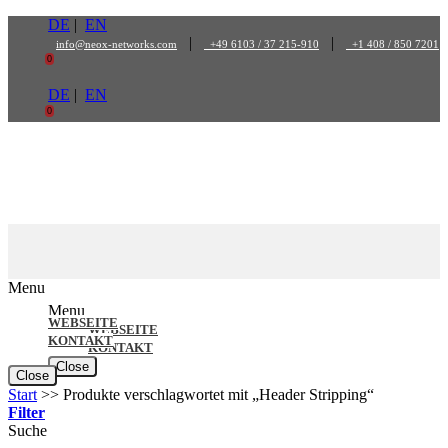
Zum
DE
|
EN
Inhalt
|
|
info@neox-networks.com
+49 6103 / 37 215-910
+1 408 / 850 7201
springen
0
DE
|
EN
0
Menu
Menu
WEBSEITE
WEBSEITE
KONTAKT
KONTAKT
Close
Close
Start
>>
Produkte verschlagwortet mit „Header Stripping“
Filter
Suche