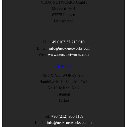
NEOX NETWORKS GmbH
Monzastraße 4
63225 Langen
Deutschland
Tel:
+49 6103 37 215 910
Email:
info@neox-networks.com
Web:
www.neox-networks.com
Kontakt
NEOX NETWORKS A.S.
Hamidiye Mah. Selçuklu Cad.
No:10 İç Kapı No:2
İstanbul
Türkei
Tel:
+90 (212) 936 1159
Email:
info@neox-networks.com.tr