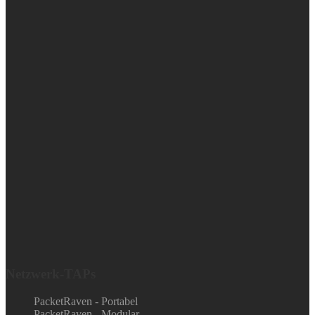
Netzwerk-TAPs
PacketRaven - Portabel
PacketRaven - Modular