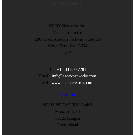
KONTAKT
NEOX Networks Inc.
Techmart Center
5201 Great America Parkway Suite 320
Santa Clara, CA 95054
USA
Tel:
+1 408 850 7201
Email:
info@neox-networks.com
Web:
www.neoxnetworks.com
Kontakt
NEOX NETWORKS GmbH
Monzastraße 4
63225 Langen
Deutschland