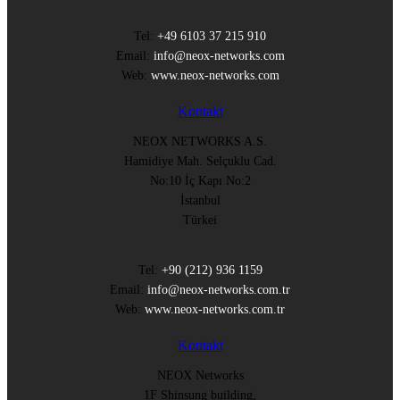
Tel:
+49 6103 37 215 910
Email:
info@neox-networks.com
Web:
www.neox-networks.com
Kontakt
NEOX NETWORKS A.S.
Hamidiye Mah. Selçuklu Cad.
No:10 İç Kapı No:2
İstanbul
Türkei
Tel:
+90 (212) 936 1159
Email:
info@neox-networks.com.tr
Web:
www.neox-networks.com.tr
Kontakt
NEOX Networks
1F Shinsung building,