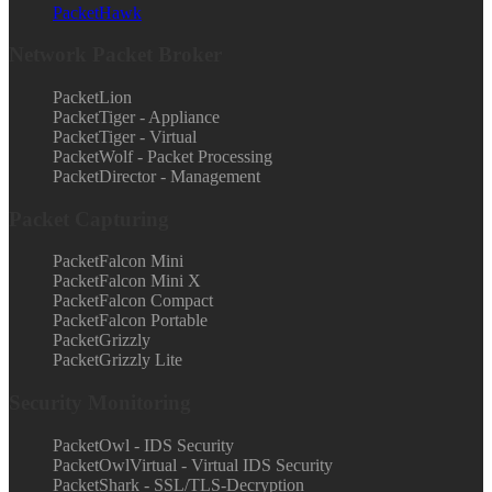
PacketHawk
Network Packet Broker
PacketLion
PacketTiger - Appliance
PacketTiger - Virtual
PacketWolf - Packet Processing
PacketDirector - Management
Packet Capturing
PacketFalcon Mini
PacketFalcon Mini X
PacketFalcon Compact
PacketFalcon Portable
PacketGrizzly
PacketGrizzly Lite
Security Monitoring
PacketOwl - IDS Security
PacketOwlVirtual - Virtual IDS Security
PacketShark - SSL/TLS-Decryption