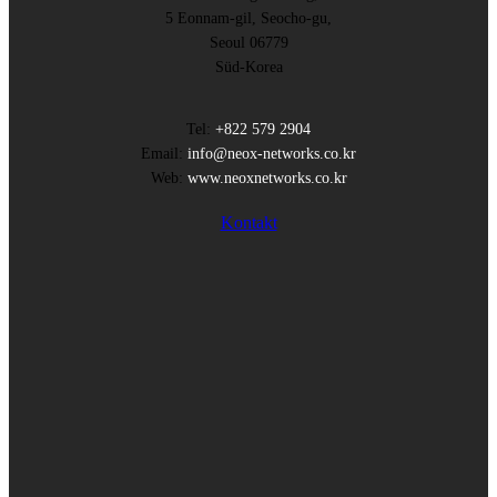
5 Eonnam-gil, Seocho-gu,
Seoul 06779
Süd-Korea
Tel:
+822 579 2904
Email:
info@neox-networks.co.kr
Web:
www.neoxnetworks.co.kr
Kontakt