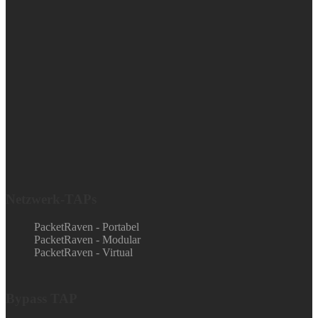
Netzwerk-TAPs
PacketRaven - Portabel
PacketRaven - Modular
PacketRaven - Virtual
Bypass TAP