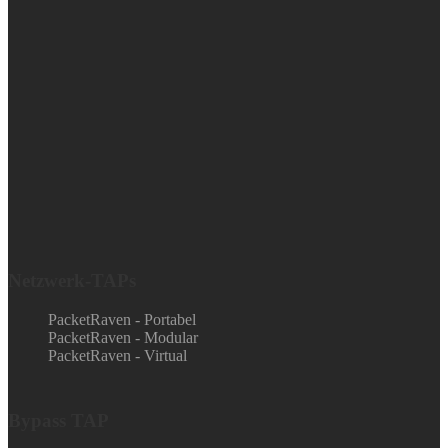
Netzwerk-TAPs
PacketRaven - Portabel
PacketRaven - Modular
PacketRaven - Virtual
Bypass TAP