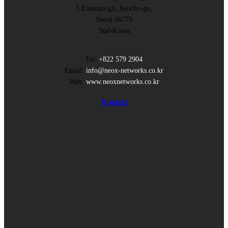
5 Eonnam-gil, Seocho-gu,
Seoul 06779
Süd-Korea
Tel:
+822 579 2904
Email:
info@neox-networks.co.kr
Web:
www.neoxnetworks.co.kr
Kontakt