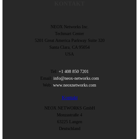
KONTAKT
NEOX Networks Inc.
Techmart Center
5201 Great America Parkway Suite 320
Santa Clara, CA 95054
USA
Tel:
+1 408 850 7201
Email:
info@neox-networks.com
Web:
www.neoxnetworks.com
Kontakt
NEOX NETWORKS GmbH
Monzastraße 4
63225 Langen
Deutschland