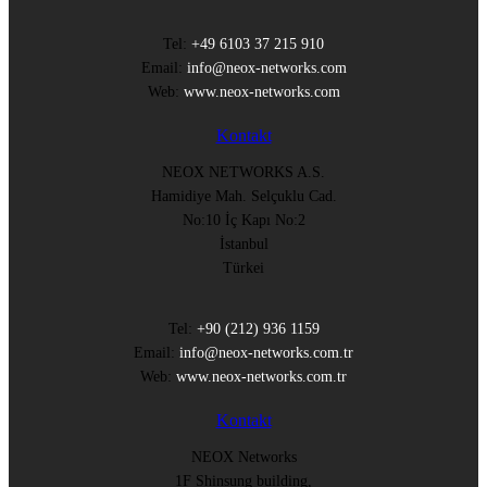
Tel:
+49 6103 37 215 910
Email:
info@neox-networks.com
Web:
www.neox-networks.com
Kontakt
NEOX NETWORKS A.S.
Hamidiye Mah. Selçuklu Cad.
No:10 İç Kapı No:2
İstanbul
Türkei
Tel:
+90 (212) 936 1159
Email:
info@neox-networks.com.tr
Web:
www.neox-networks.com.tr
Kontakt
NEOX Networks
1F Shinsung building,