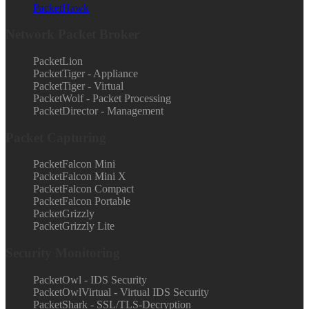
PacketHawk
Network Packet Broker
PacketLion
PacketTiger - Appliance
PacketTiger - Virtual
PacketWolf - Packet Processing
PacketDirector - Management
Packet Capturing
PacketFalcon Mini
PacketFalcon Mini X
PacketFalcon Compact
PacketFalcon Portable
PacketGrizzly
PacketGrizzly Lite
Security Monitoring
PacketOwl - IDS Security
PacketOwlVirtual - Virtual IDS Security
PacketShark - SSL/TLS-Decryption