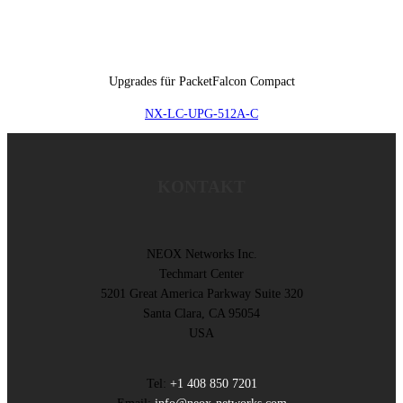
Upgrades für PacketFalcon Compact
NX-LC-UPG-512A-C
KONTAKT
NEOX Networks Inc.
Techmart Center
5201 Great America Parkway Suite 320
Santa Clara, CA 95054
USA
Tel:
+1 408 850 7201