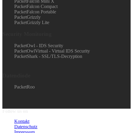
PacketFalcon Mini X
PacketFalcon Compact
PacketFalcon Portable
PacketGrizzly
PacketGrizzly Lite
Security Monitoring
PacketOwl - IDS Security
PacketOwlVirtual - Virtual IDS Security
PacketShark - SSL/TLS-Decryption
Datendiode
PacketRoo
Follow us on
Kontakt
Datenschutz
Impressum