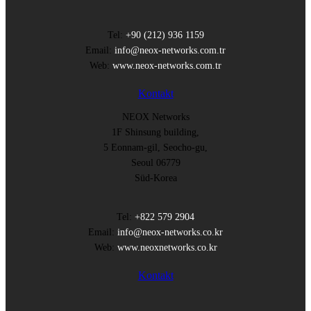
Tel:
+90 (212) 936 1159
Email:
info@neox-networks.com.tr
Web:
www.neox-networks.com.tr
Kontakt
NEOX Networks
1F Shinsung building,
5 Eonnam-gil, Seocho-gu,
Seoul 06779
Süd-Korea
Tel:
+822 579 2904
Email:
info@neox-networks.co.kr
Web:
www.neoxnetworks.co.kr
Kontakt