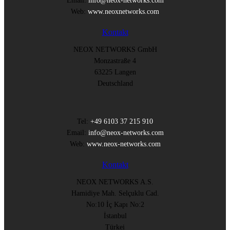
Email:
info@neox-networks.com
Web:
www.neoxnetworks.com
Kontakt
NEOX NETWORKS GmbH
Monzastraße 4
63225 Langen
Deutschland
Tel:
+49 6103 37 215 910
Email:
info@neox-networks.com
Web:
www.neox-networks.com
Kontakt
NEOX NETWORKS A.S.
Hamidiye Mah. Selçuklu Cad.
No:10 İç Kapı No:2
İstanbul
Türkei