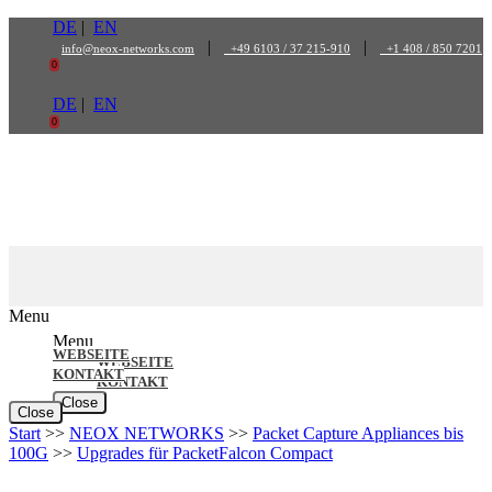
Zum
DE
|
EN
Inhalt
|
|
info@neox-networks.com
+49 6103 / 37 215-910
+1 408 / 850 7201
springen
0
DE
|
EN
0
Menu
Menu
WEBSEITE
WEBSEITE
KONTAKT
KONTAKT
Close
Close
Start
>>
NEOX NETWORKS
>>
Packet Capture Appliances bis
100G
>>
Upgrades für PacketFalcon Compact