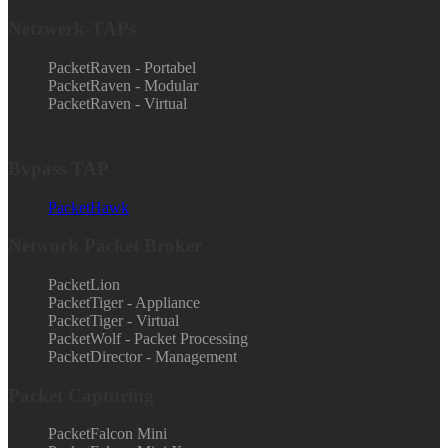
Netzwerk-TAPs
PacketRaven - Portabel
PacketRaven - Modular
PacketRaven - Virtual
Bypass TAP
PacketHawk
Network Packet Broker
PacketLion
PacketTiger - Appliance
PacketTiger - Virtual
PacketWolf - Packet Processing
PacketDirector - Management
Packet Capturing
PacketFalcon Mini