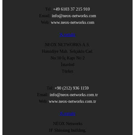
Tel:
+49 6103 37 215 910
Email:
info@neox-networks.com
Web:
www.neox-networks.com
Kontakt
NEOX NETWORKS A.S.
Hamidiye Mah. Selçuklu Cad.
No:10 İç Kapı No:2
İstanbul
Türkei
Tel:
+90 (212) 936 1159
Email:
info@neox-networks.com.tr
Web:
www.neox-networks.com.tr
Kontakt
NEOX Networks
1F Shinsung building,