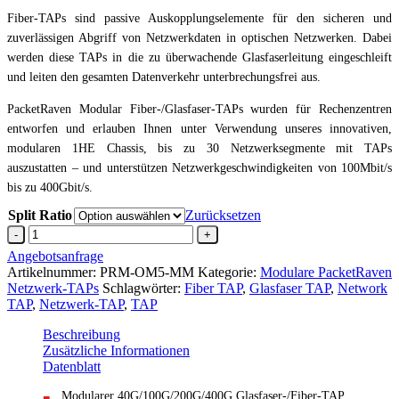
Fiber-TAPs sind passive Auskopplungselemente für den sicheren und
zuverlässigen Abgriff von Netzwerkdaten in optischen Netzwerken. Dabei
werden diese TAPs in die zu überwachende Glasfaserleitung eingeschleift
und leiten den gesamten Datenverkehr unterbrechungsfrei aus.
PacketRaven Modular Fiber-/Glasfaser-TAPs wurden für Rechenzentren
entworfen und erlauben Ihnen unter Verwendung unseres innovativen,
modularen 1HE Chassis, bis zu 30 Netzwerksegmente mit TAPs
auszustatten – und unterstützen Netzwerkgeschwindigkeiten von 100Mbit/s
bis zu 400Gbit/s.
Split Ratio
Zurücksetzen
OM5
Fiber
Angebotsanfrage
Netzwerk-
Artikelnummer:
PRM-OM5-MM
Kategorie:
Modulare PacketRaven
TAPMTP®
Netzwerk-TAPs
Schlagwörter:
Fiber TAP
,
Glasfaser TAP
,
Network
Multimode850
TAP
,
Netzwerk-TAP
,
TAP
nm
–
Beschreibung
950
Zusätzliche Informationen
nm
Datenblatt
Menge
Modularer 40G/100G/200G/400G Glasfaser-/Fiber-TAP