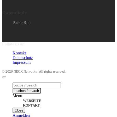
Datendiode
PacketRoo
Follow us on
Kontakt
Datenschutz
Impressum
© 2026 NEOX Networks | All rights reserved.
Products
search
suchen / search
Menu
WEBSEITE
KONTAKT
Close
Anmelden