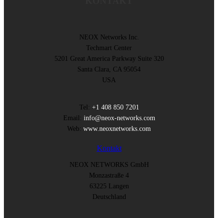
KONTAKT
NEOX Networks Inc.
Techmart Center
5201 Great America Parkway Suite 320
Santa Clara, CA 95054
USA
Tel:
+1 408 850 7201
Email:
info@neox-networks.com
Web:
www.neoxnetworks.com
Kontakt
NEOX NETWORKS GmbH
Monzastraße 4
63225 Langen
Deutschland