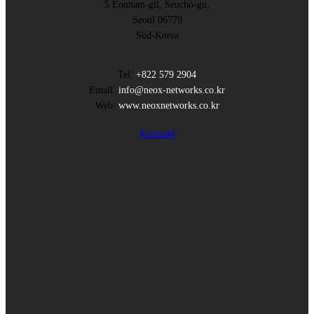
5 Eonnam-gil, Seocho-gu,
Seoul 06779
Süd-Korea
Tel:
+822 579 2904
Email:
info@neox-networks.co.kr
Web:
www.neoxnetworks.co.kr
Kontakt