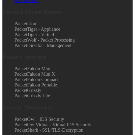
PacketHawk
Network Packet Broker
PacketLion
PacketTiger - Appliance
PacketTiger - Virtual
PacketWolf - Packet Processing
PacketDirector - Management
Packet Capturing
PacketFalcon Mini
PacketFalcon Mini X
PacketFalcon Compact
PacketFalcon Portable
PacketGrizzly
PacketGrizzly Lite
Security Monitoring
PacketOwl - IDS Security
PacketOwlVirtual - Virtual IDS Security
PacketShark - SSL/TLS-Decryption