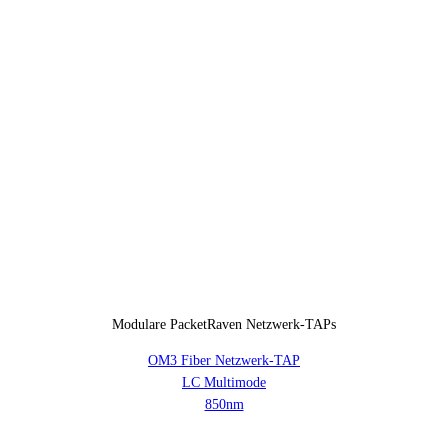
Modulare PacketRaven Netzwerk-TAPs
OM3 Fiber Netzwerk-TAP
LC Multimode
850nm