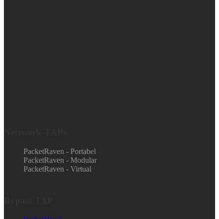
Netzwerk-TAPs
PacketRaven - Portabel
PacketRaven - Modular
PacketRaven - Virtual
Bypass TAP