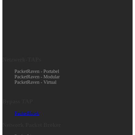
Netzwerk-TAPs
PacketRaven - Portabel
PacketRaven - Modular
PacketRaven - Virtual
Bypass TAP
PacketHawk
Network Packet Broker