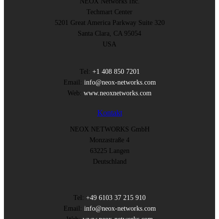
NEOX Networks Inc.
Techmart Center
5201 Great America Parkway Suite 320
Santa Clara, CA 95054
USA
Tel:
+1 408 850 7201
Email:
info@neox-networks.com
Web:
www.neoxnetworks.com
Kontakt
NEOX NETWORKS GmbH
Monzastraße 4
63225 Langen
Deutschland
Tel:
+49 6103 37 215 910
Email:
info@neox-networks.com