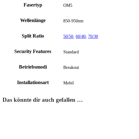
Fasertyp
OM5
Wellenlänge
850-950nm
Split Ratio
50/50
,
60/40
,
70/30
Security Features
Standard
Betriebsmodi
Breakout
Installationsart
Mobil
Das könnte dir auch gefallen …