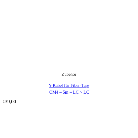
Zubehör
Y-Kabel für Fiber-Taps
OM4 – 5m – LC > LC
€
39,00