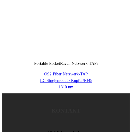
Portable PacketRaven Netzwerk-TAPs
OS2 Fiber Netzwerk-TAP
LC Singlemode > Kupfer/RJ45
1310 nm
KONTAKT