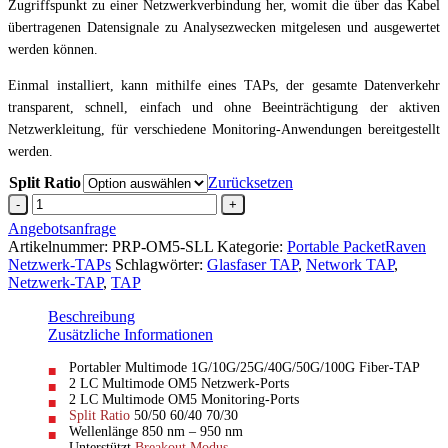
Zugriffspunkt zu einer Netzwerkverbindung her, womit die über das Kabel
übertragenen Datensignale zu Analysezwecken mitgelesen und ausgewertet
werden können.
Einmal installiert, kann mithilfe eines TAPs, der gesamte Datenverkehr
transparent, schnell, einfach und ohne Beeinträchtigung der aktiven
Netzwerkleitung, für verschiedene Monitoring-Anwendungen bereitgestellt
werden.
Split Ratio
Zurücksetzen
OM5
Fiber
Angebotsanfrage
Netzwerk-
Artikelnummer:
PRP-OM5-SLL
Kategorie:
Portable PacketRaven
TAPLC
Netzwerk-TAPs
Schlagwörter:
Glasfaser TAP
,
Network TAP
,
Multimode
Netzwerk-TAP
,
TAP
>
LC
Beschreibung
Menge
Zusätzliche Informationen
Portabler Multimode 1G/10G/25G/40G/50G/100G Fiber-TAP
2 LC Multimode OM5 Netzwerk-Ports
2 LC Multimode OM5 Monitoring-Ports
Split Ratio
50/50 60/40 70/30
Wellenlänge 850 nm – 950 nm
Unterstützt
Breakout Modus