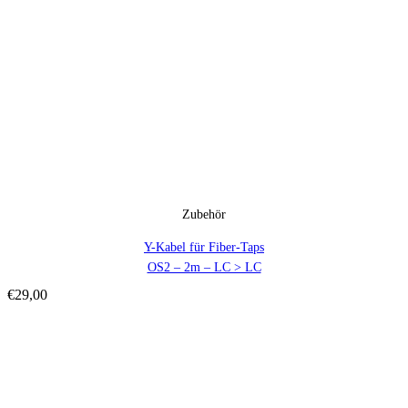
Zubehör
Y-Kabel für Fiber-Taps
OS2 – 2m – LC > LC
€
29,00