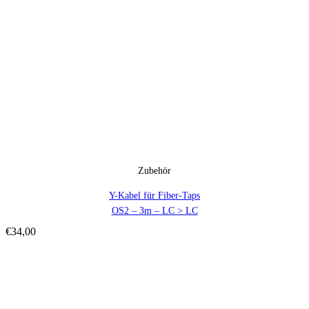
Zubehör
Y-Kabel für Fiber-Taps
OS2 – 3m – LC > LC
€
34,00