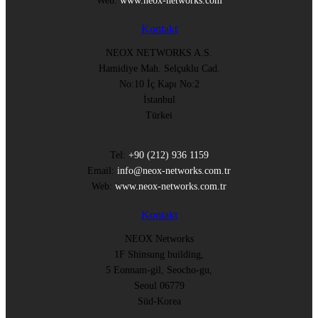
Web:
www.neox-networks.com
Kontakt
NEOX NETWORKS A.S.
Hamidiye Mah. Selçuklu Cad.
No:10 İç Kapı No:2
İstanbul
Türkei
Tel:
+90 (212) 936 1159
Email:
info@neox-networks.com.tr
Web:
www.neox-networks.com.tr
Kontakt
NEOX Networks
1F Shinsung building,
5 Eonnam-gil, Seocho-gu,
Seoul 06779
Süd-Korea