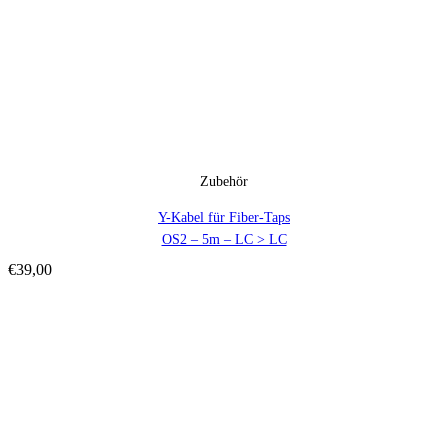
Zubehör
Y-Kabel für Fiber-Taps
OS2 – 5m – LC > LC
€
39,00