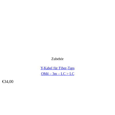
Zubehör
Y-Kabel für Fiber-Taps
OM4 – 3m – LC > LC
€
34,00