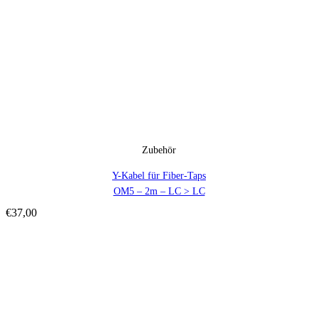
Zubehör
Y-Kabel für Fiber-Taps
OM5 – 2m – LC > LC
€
37,00