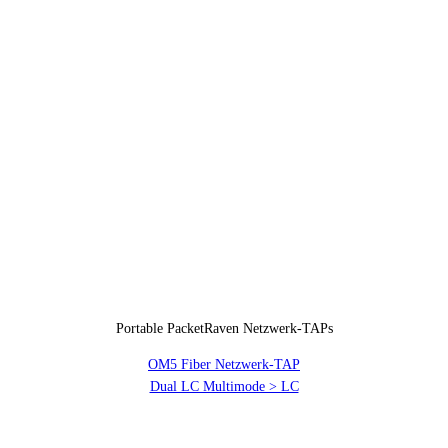
Portable PacketRaven Netzwerk-TAPs
OM5 Fiber Netzwerk-TAP
Dual LC Multimode > LC