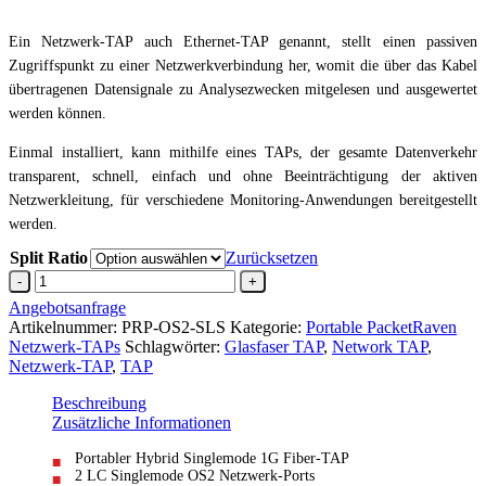
Ein Netzwerk-TAP auch Ethernet-TAP genannt, stellt einen passiven
Zugriffspunkt zu einer Netzwerkverbindung her, womit die über das Kabel
übertragenen Datensignale zu Analysezwecken mitgelesen und ausgewertet
werden können.
Einmal installiert, kann mithilfe eines TAPs, der gesamte Datenverkehr
transparent, schnell, einfach und ohne Beeinträchtigung der aktiven
Netzwerkleitung, für verschiedene Monitoring-Anwendungen bereitgestellt
werden.
Split Ratio
Zurücksetzen
OS2
Fiber
Angebotsanfrage
Netzwerk-
Artikelnummer:
PRP-OS2-SLS
Kategorie:
Portable PacketRaven
TAPLC
Netzwerk-TAPs
Schlagwörter:
Glasfaser TAP
,
Network TAP
,
Singlemode
Netzwerk-TAP
,
TAP
>
SFP1310
Beschreibung
nm
Zusätzliche Informationen
Menge
Portabler Hybrid Singlemode 1G Fiber-TAP
2 LC Singlemode OS2 Netzwerk-Ports