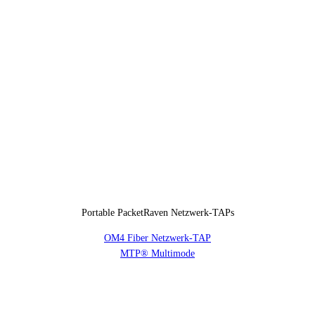
Portable PacketRaven Netzwerk-TAPs
OM4 Fiber Netzwerk-TAP
MTP® Multimode