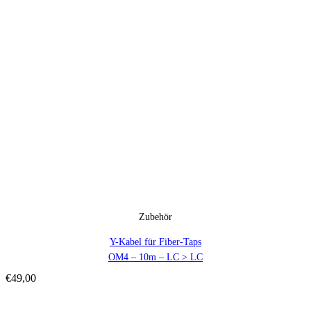
Zubehör
Y-Kabel für Fiber-Taps
OM4 – 10m – LC > LC
€
49,00