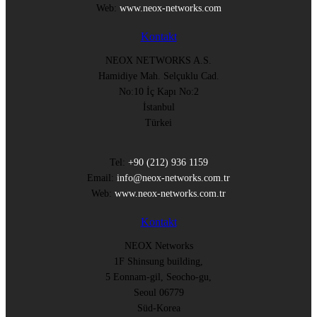
Web:
www.neox-networks.com
Kontakt
NEOX NETWORKS A.S.
Hamidiye Mah. Selçuklu Cad.
No:10 İç Kapı No:2
İstanbul
Türkei
Tel:
+90 (212) 936 1159
Email:
info@neox-networks.com.tr
Web:
www.neox-networks.com.tr
Kontakt
NEOX Networks
1F Shinsung building,
5 Eonnam-gil, Seocho-gu,
Seoul 06779
Süd-Korea