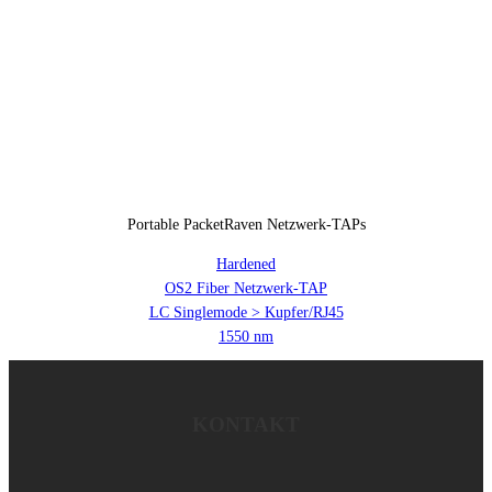
Portable PacketRaven Netzwerk-TAPs
Hardened
OS2 Fiber Netzwerk-TAP
LC Singlemode > Kupfer/RJ45
1550 nm
KONTAKT