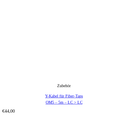
Zubehör
Y-Kabel für Fiber-Taps
OM5 – 5m – LC > LC
€
44,00