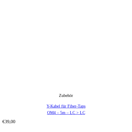
Zubehör
Y-Kabel für Fiber-Taps
OM4 – 5m – LC > LC
€
39,00