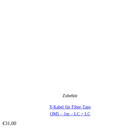
Zubehör
Y-Kabel für Fiber-Taps
OM5 – 1m – LC > LC
€
31,00