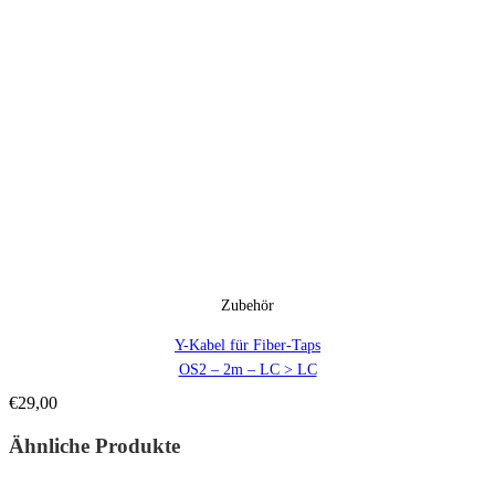
Zubehör
Y-Kabel für Fiber-Taps
OS2 – 2m – LC > LC
€
29,00
Ähnliche Produkte