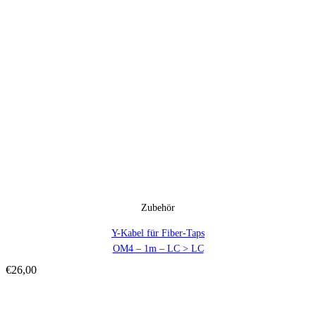
Zubehör
Y-Kabel für Fiber-Taps
OM4 – 1m – LC > LC
€
26,00