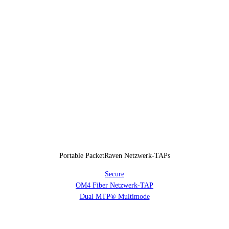
Portable PacketRaven Netzwerk-TAPs
Secure
OM4 Fiber Netzwerk-TAP
Dual MTP® Multimode