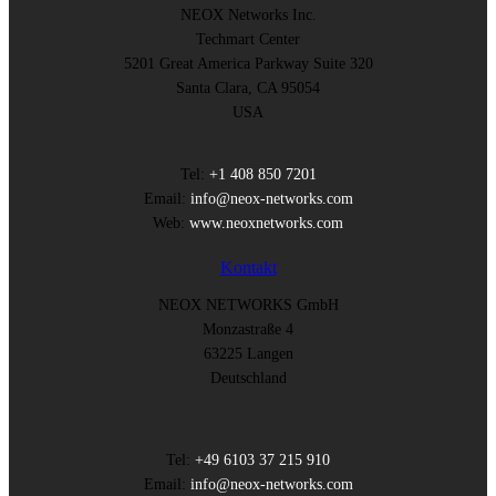
NEOX Networks Inc.
Techmart Center
5201 Great America Parkway Suite 320
Santa Clara, CA 95054
USA
Tel:
+1 408 850 7201
Email:
info@neox-networks.com
Web:
www.neoxnetworks.com
Kontakt
NEOX NETWORKS GmbH
Monzastraße 4
63225 Langen
Deutschland
Tel:
+49 6103 37 215 910
Email:
info@neox-networks.com