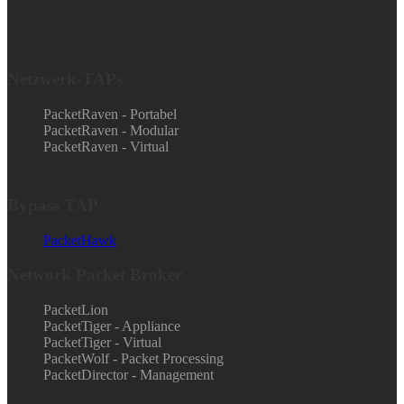
Netzwerk-TAPs
PacketRaven - Portabel
PacketRaven - Modular
PacketRaven - Virtual
Bypass TAP
PacketHawk
Network Packet Broker
PacketLion
PacketTiger - Appliance
PacketTiger - Virtual
PacketWolf - Packet Processing
PacketDirector - Management