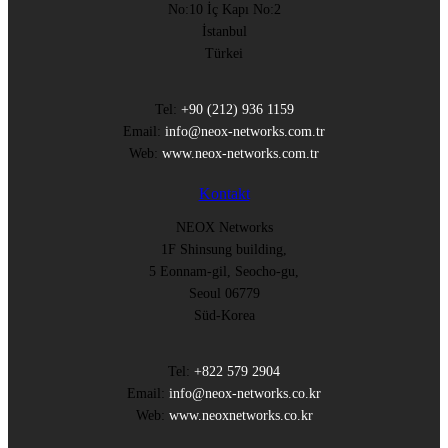
No:10 İç Kapı No:2
İstanbul
Türkei
Tel:
+90 (212) 936 1159
Email:
info@neox-networks.com.tr
Web:
www.neox-networks.com.tr
Kontakt
NEOX Networks
1F Shinsung building,
5 Eonnam-gil, Seocho-gu,
Seoul 06779
Süd-Korea
Tel:
+822 579 2904
Email:
info@neox-networks.co.kr
Web:
www.neoxnetworks.co.kr