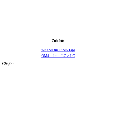
Zubehör
Y-Kabel für Fiber-Taps
OM4 – 1m – LC > LC
€
26,00