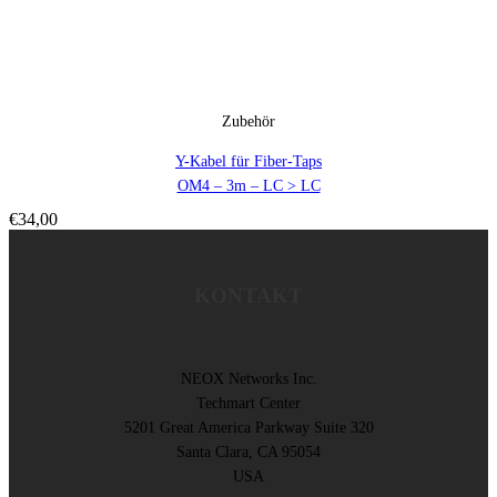
Zubehör
Y-Kabel für Fiber-Taps
OM4 – 3m – LC > LC
€
34,00
KONTAKT
NEOX Networks Inc.
Techmart Center
5201 Great America Parkway Suite 320
Santa Clara, CA 95054
USA