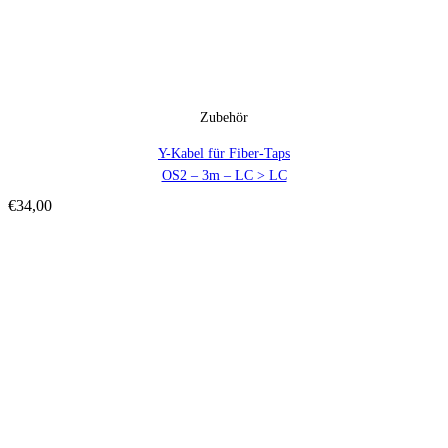
Zubehör
Y-Kabel für Fiber-Taps
OS2 – 3m – LC > LC
€
34,00