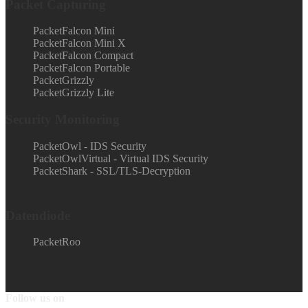
Packet Capturing
PacketFalcon Mini
PacketFalcon Mini X
PacketFalcon Compact
PacketFalcon Portable
PacketGrizzly
PacketGrizzly Lite
Security Monitoring
PacketOwl - IDS Security
PacketOwlVirtual - Virtual IDS Security
PacketShark - SSL/TLS-Decryption
Datendiode
PacketRoo
Follow us on