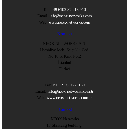
Tel:
+49 6103 37 215 910
Email:
info@neox-networks.com
Web:
www.neox-networks.com
Kontakt
NEOX NETWORKS A.S.
Hamidiye Mah. Selçuklu Cad.
No:10 İç Kapı No:2
İstanbul
Türkei
Tel:
+90 (212) 936 1159
Email:
info@neox-networks.com.tr
Web:
www.neox-networks.com.tr
Kontakt
NEOX Networks
1F Shinsung building,