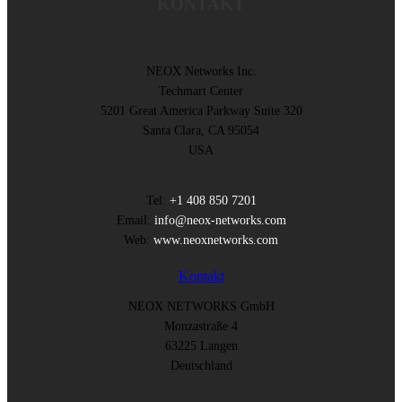
KONTAKT
NEOX Networks Inc.
Techmart Center
5201 Great America Parkway Suite 320
Santa Clara, CA 95054
USA
Tel:
+1 408 850 7201
Email:
info@neox-networks.com
Web:
www.neoxnetworks.com
Kontakt
NEOX NETWORKS GmbH
Monzastraße 4
63225 Langen
Deutschland