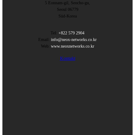
5 Eonnam-gil, Seocho-gu,
Seoul 06779
Süd-Korea
Tel:
+822 579 2904
Email:
info@neox-networks.co.kr
Web:
www.neoxnetworks.co.kr
Kontakt