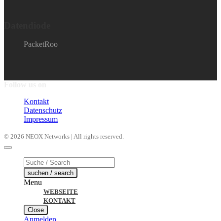
Datendiode
PacketRoo
Follow us on
Kontakt
Datenschutz
Impressum
© 2026 NEOX Networks | All rights reserved.
Products
search
suchen / search
Menu
WEBSEITE
KONTAKT
Close
Anmelden