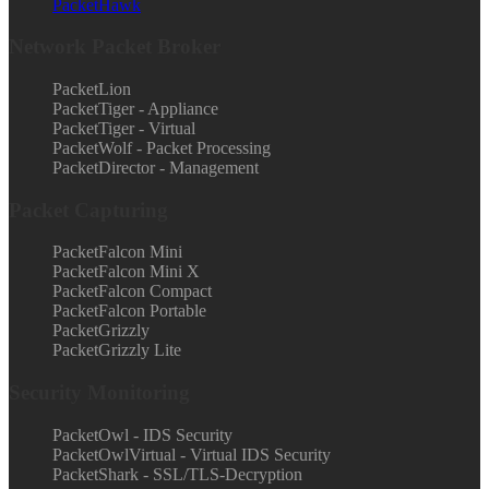
PacketHawk
Network Packet Broker
PacketLion
PacketTiger - Appliance
PacketTiger - Virtual
PacketWolf - Packet Processing
PacketDirector - Management
Packet Capturing
PacketFalcon Mini
PacketFalcon Mini X
PacketFalcon Compact
PacketFalcon Portable
PacketGrizzly
PacketGrizzly Lite
Security Monitoring
PacketOwl - IDS Security
PacketOwlVirtual - Virtual IDS Security
PacketShark - SSL/TLS-Decryption