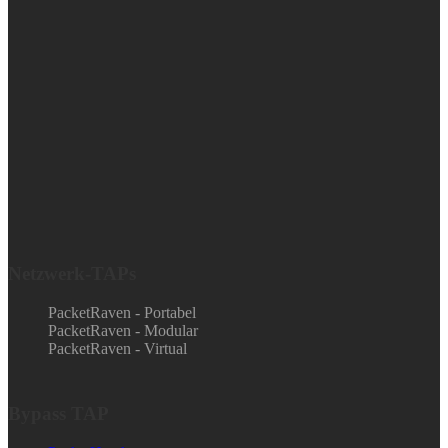
Netzwerk-TAPs
PacketRaven - Portabel
PacketRaven - Modular
PacketRaven - Virtual
Bypass TAP