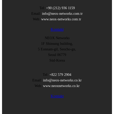
Tel:
+90 (212) 936 1159
Email:
info@neox-networks.com.tr
Web:
www.neox-networks.com.tr
Kontakt
NEOX Networks
1F Shinsung building,
5 Eonnam-gil, Seocho-gu,
Seoul 06779
Süd-Korea
Tel:
+822 579 2904
Email:
info@neox-networks.co.kr
Web:
www.neoxnetworks.co.kr
Kontakt