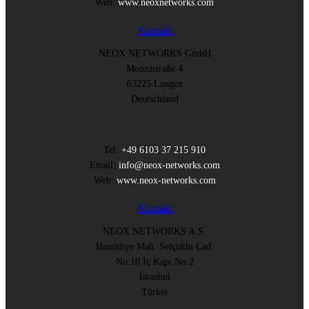
Web:
www.neoxnetworks.com
Kontakt
NEOX NETWORKS GmbH
Monzastraße 4
63225 Langen
Deutschland
Tel:
+49 6103 37 215 910
Email:
info@neox-networks.com
Web:
www.neox-networks.com
Kontakt
NEOX NETWORKS A.S.
Hamidiye Mah. Selçuklu Cad.
No:10 İç Kapı No:2
İstanbul
Türkei