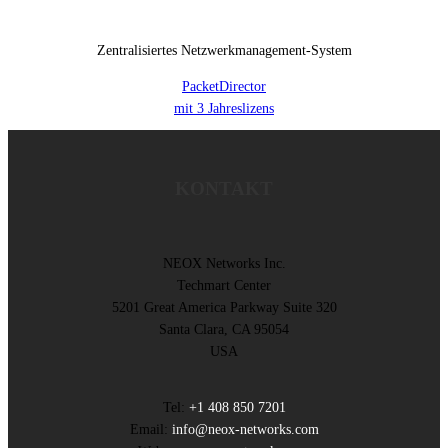
Zentralisiertes Netzwerkmanagement-System
PacketDirector
mit 3 Jahreslizens
KONTAKT
NEOX Networks Inc.
Techmart Center
5201 Great America Parkway Suite 320
Santa Clara, CA 95054
USA
Tel:
+1 408 850 7201
Email:
info@neox-networks.com