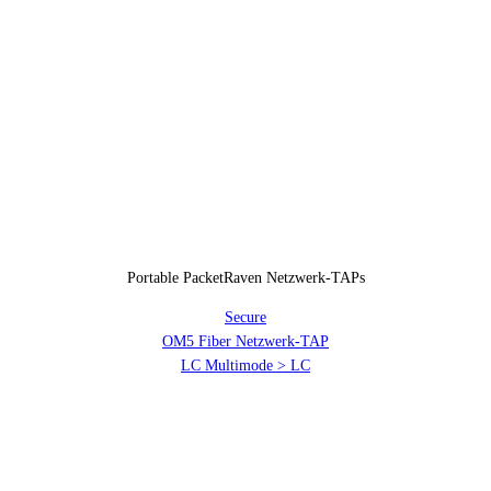
Portable PacketRaven Netzwerk-TAPs
Secure
OM5 Fiber Netzwerk-TAP
LC Multimode > LC