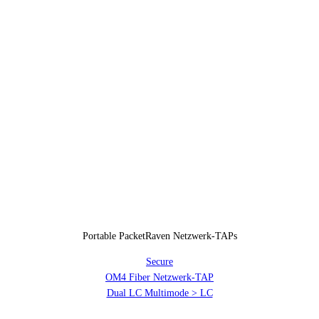
Portable PacketRaven Netzwerk-TAPs
Secure
OM4 Fiber Netzwerk-TAP
Dual LC Multimode > LC