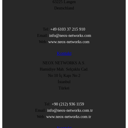
63225 Langen
Deutschland
Tel:
+49 6103 37 215 910
Email:
info@neox-networks.com
Web:
www.neox-networks.com
Kontakt
NEOX NETWORKS A.S.
Hamidiye Mah. Selçuklu Cad.
No:10 İç Kapı No:2
İstanbul
Türkei
Tel:
+90 (212) 936 1159
Email:
info@neox-networks.com.tr
Web:
www.neox-networks.com.tr