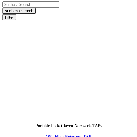
Products
search
suchen / search
Filter
Portable PacketRaven Netzwerk-TAPs
OS2 Fiber Netzwerk-TAP