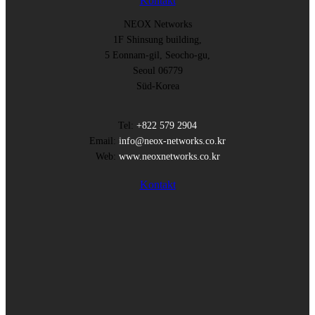
Kontakt
NEOX Networks
1F Shinsung building,
5 Eonnam-gil, Seocho-gu,
Seoul 06779
Süd-Korea
Tel:
+822 579 2904
Email:
info@neox-networks.co.kr
Web:
www.neoxnetworks.co.kr
Kontakt