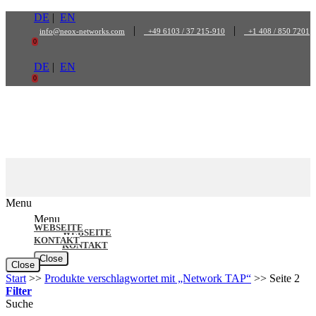
Zum
DE
|
EN
Inhalt
|
|
info@neox-networks.com
+49 6103 / 37 215-910
+1 408 / 850 7201
springen
0
DE
|
EN
0
Menu
Menu
WEBSEITE
WEBSEITE
KONTAKT
KONTAKT
Close
Close
Start
>>
Produkte verschlagwortet mit „Network TAP“
>>
Seite 2
Filter
Suche