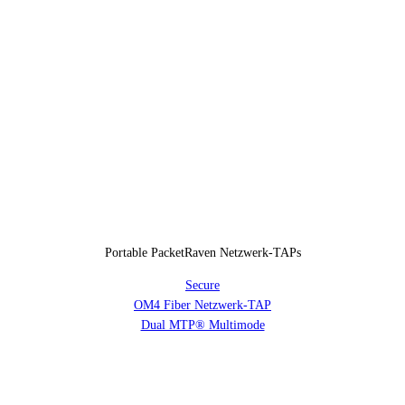
Portable PacketRaven Netzwerk-TAPs
Secure
OM4 Fiber Netzwerk-TAP
Dual MTP® Multimode