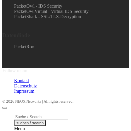
PacketOwl - IDS Security
PacketOwlVirtual - Virtual IDS Security
PacketShark - SSL/TLS-Decryption
Datendiode
PacketRoo
Follow us on
Kontakt
Datenschutz
Impressum
© 2026 NEOX Networks | All rights reserved.
Products
search
suchen / search
Menu