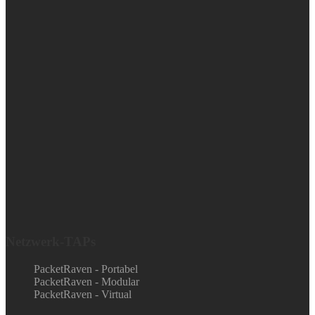
Netzwerk-TAPs
PacketRaven - Portabel
PacketRaven - Modular
PacketRaven - Virtual