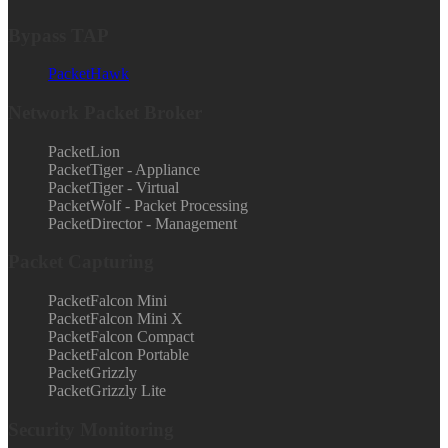
Bypass TAP
PacketHawk
Network Packet Broker
PacketLion
PacketTiger - Appliance
PacketTiger - Virtual
PacketWolf - Packet Processing
PacketDirector - Management
Packet Capturing
PacketFalcon Mini
PacketFalcon Mini X
PacketFalcon Compact
PacketFalcon Portable
PacketGrizzly
PacketGrizzly Lite
Security Monitoring