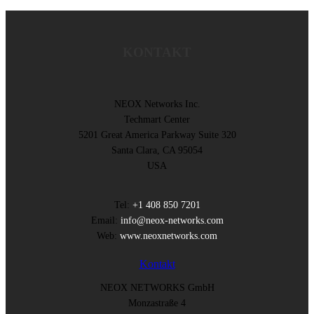
KONTAKT
NEOX Networks Inc.
Techmart Center
5201 Great America Parkway Suite 320
Santa Clara, CA 95054
USA
Tel:
+1 408 850 7201
Email:
info@neox-networks.com
Web:
www.neoxnetworks.com
Kontakt
NEOX NETWORKS GmbH
Monzastraße 4