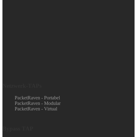
Netzwerk-TAPs
PacketRaven - Portabel
PacketRaven - Modular
PacketRaven - Virtual
Bypass TAP