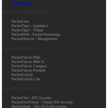
PacketHawk
Network Packet Broker
PacketLion
PacketTiger - Appliance
PacketTiger - Virtual
PacketWolf - Packet Processing
PacketDirector - Management
Packet Capturing
PacketFalcon Mini
PacketFalcon Mini X
PacketFalcon Compact
PacketFalcon Portable
PacketGrizzly
PacketGrizzly Lite
Security Monitoring
PacketOwl - IDS Security
PacketOwlVirtual - Virtual IDS Security
PacketShark - SSL/TLS-Decryption