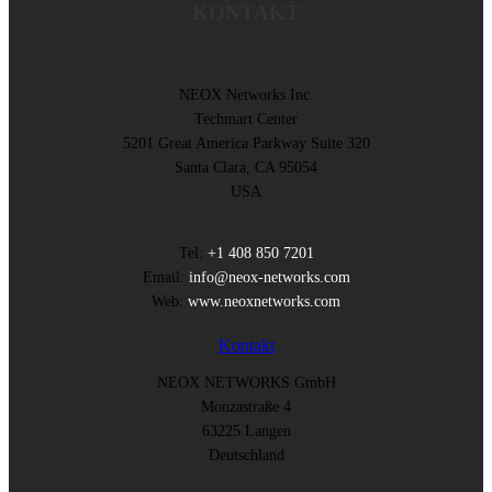
KONTAKT
NEOX Networks Inc.
Techmart Center
5201 Great America Parkway Suite 320
Santa Clara, CA 95054
USA
Tel:
+1 408 850 7201
Email:
info@neox-networks.com
Web:
www.neoxnetworks.com
Kontakt
NEOX NETWORKS GmbH
Monzastraße 4
63225 Langen
Deutschland