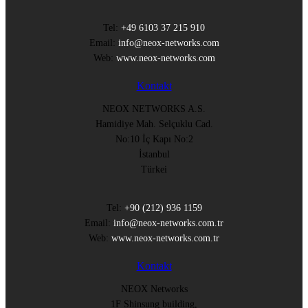
Tel:
+49 6103 37 215 910
Email:
info@neox-networks.com
Web:
www.neox-networks.com
Kontakt
NEOX NETWORKS A.S.
Hamidiye Mah. Selçuklu Cad.
No:10 İç Kapı No:2
İstanbul
Türkei
Tel:
+90 (212) 936 1159
Email:
info@neox-networks.com.tr
Web:
www.neox-networks.com.tr
Kontakt
NEOX Networks
1F Shinsung building,