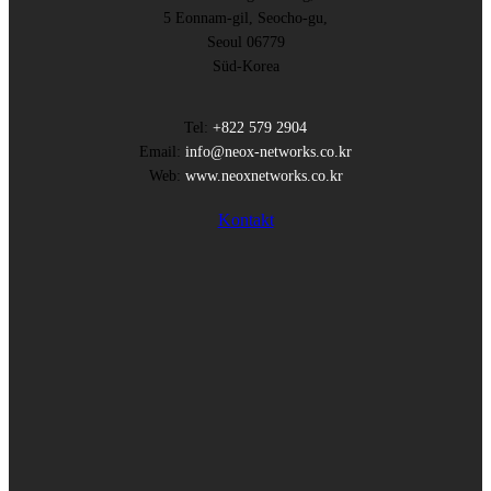
5 Eonnam-gil, Seocho-gu,
Seoul 06779
Süd-Korea
Tel:
+822 579 2904
Email:
info@neox-networks.co.kr
Web:
www.neoxnetworks.co.kr
Kontakt