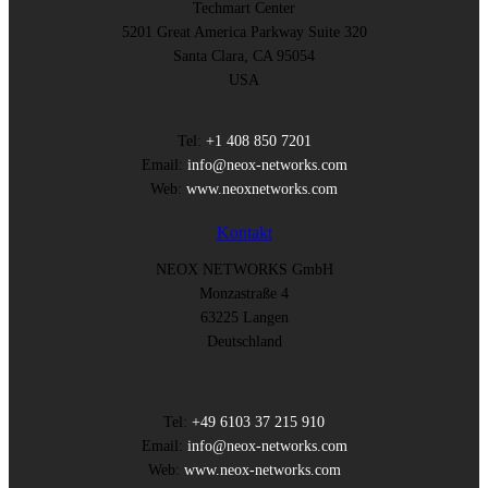
Techmart Center
5201 Great America Parkway Suite 320
Santa Clara, CA 95054
USA
Tel:
+1 408 850 7201
Email:
info@neox-networks.com
Web:
www.neoxnetworks.com
Kontakt
NEOX NETWORKS GmbH
Monzastraße 4
63225 Langen
Deutschland
Tel:
+49 6103 37 215 910
Email:
info@neox-networks.com
Web:
www.neox-networks.com