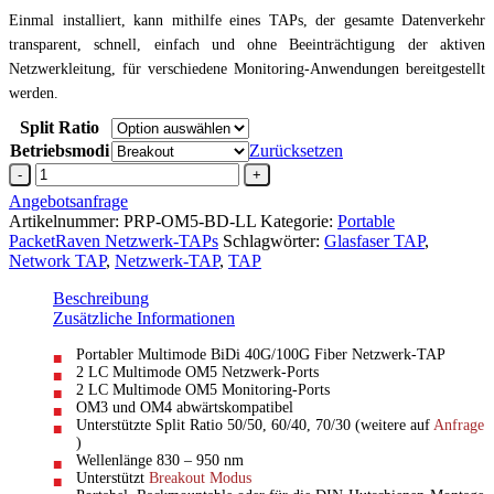
Einmal installiert, kann mithilfe eines TAPs, der gesamte Datenverkehr
transparent, schnell, einfach und ohne Beeinträchtigung der aktiven
Netzwerkleitung, für verschiedene Monitoring-Anwendungen bereitgestellt
werden.
Split Ratio
Betriebsmodi
Zurücksetzen
BiDiOM5
Fiber
Angebotsanfrage
Netzwerk-
Artikelnummer:
PRP-OM5-BD-LL
Kategorie:
Portable
TAPLC
PacketRaven Netzwerk-TAPs
Schlagwörter:
Glasfaser TAP
,
Multimode
Network TAP
,
Netzwerk-TAP
,
TAP
>
LC
Beschreibung
Menge
Zusätzliche Informationen
Portabler Multimode BiDi 40G/100G Fiber Netzwerk-TAP
2 LC Multimode OM5 Netzwerk-Ports
2 LC Multimode OM5 Monitoring-Ports
OM3 und OM4 abwärtskompatibel
Unterstützte Split Ratio 50/50, 60/40, 70/30 (weitere auf
Anfrage
)
Wellenlänge 830 – 950 nm
Unterstützt
Breakout Modus