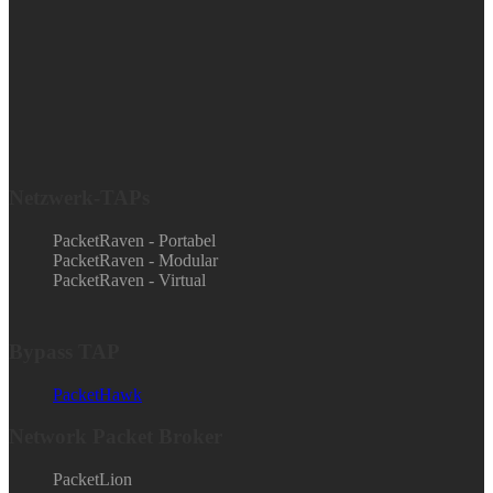
Netzwerk-TAPs
PacketRaven - Portabel
PacketRaven - Modular
PacketRaven - Virtual
Bypass TAP
PacketHawk
Network Packet Broker
PacketLion