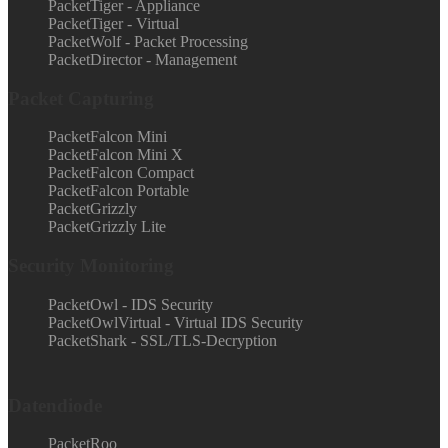
PacketTiger - Appliance
PacketTiger - Virtual
PacketWolf - Packet Processing
PacketDirector - Management
Packet Capturing
PacketFalcon Mini
PacketFalcon Mini X
PacketFalcon Compact
PacketFalcon Portable
PacketGrizzly
PacketGrizzly Lite
Security Monitoring
PacketOwl - IDS Security
PacketOwlVirtual - Virtual IDS Security
PacketShark - SSL/TLS-Decryption
Datendiode
PacketRoo