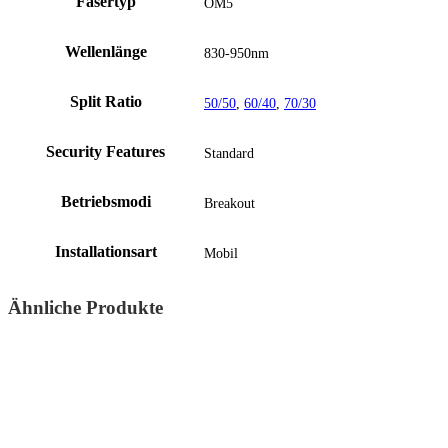
Fasertyp
OM5
Wellenlänge
830-950nm
Split Ratio
50/50
,
60/40
,
70/30
Security Features
Standard
Betriebsmodi
Breakout
Installationsart
Mobil
Ähnliche Produkte