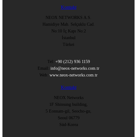
Kontakt
NEOX NETWORKS A.S.
Hamidiye Mah. Selçuklu Cad.
No:10 İç Kapı No:2
İstanbul
Türkei
Tel:
+90 (212) 936 1159
Email:
info@neox-networks.com.tr
Web:
www.neox-networks.com.tr
Kontakt
NEOX Networks
1F Shinsung building,
5 Eonnam-gil, Seocho-gu,
Seoul 06779
Süd-Korea