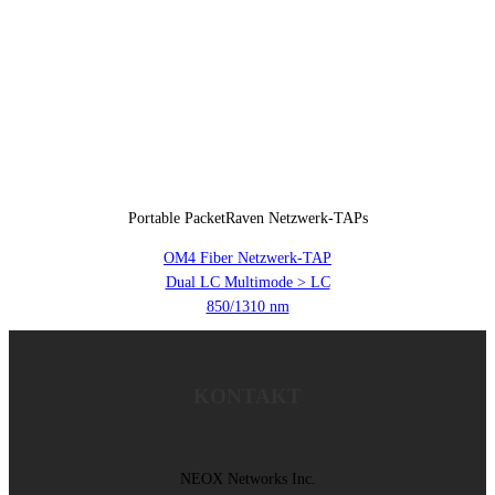
Portable PacketRaven Netzwerk-TAPs
OM4 Fiber Netzwerk-TAP
Dual LC Multimode > LC
850/1310 nm
KONTAKT
NEOX Networks Inc.