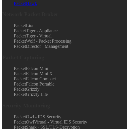
PacketHawk
Network Packet Broker
PacketLion
PacketTiger - Appliance
PacketTiger - Virtual
PacketWolf - Packet Processing
PacketDirector - Management
Packet Capturing
PacketFalcon Mini
PacketFalcon Mini X
PacketFalcon Compact
PacketFalcon Portable
PacketGrizzly
PacketGrizzly Lite
Security Monitoring
PacketOwl - IDS Security
PacketOwlVirtual - Virtual IDS Security
PacketShark - SSL/TLS-Decryption