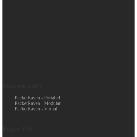
Netzwerk-TAPs
PacketRaven - Portabel
PacketRaven - Modular
PacketRaven - Virtual
Bypass TAP