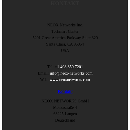
KONTAKT
NEOX Networks Inc.
Techmart Center
5201 Great America Parkway Suite 320
Santa Clara, CA 95054
USA
Tel:
+1 408 850 7201
Email:
info@neox-networks.com
Web:
www.neoxnetworks.com
Kontakt
NEOX NETWORKS GmbH
Monzastraße 4
63225 Langen
Deutschland