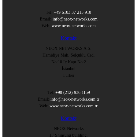
Tel:
+49 6103 37 215 910
Email:
info@neox-networks.com
Web:
www.neox-networks.com
Kontakt
NEOX NETWORKS A.S.
Hamidiye Mah. Selçuklu Cad.
No:10 İç Kapı No:2
İstanbul
Türkei
Tel:
+90 (212) 936 1159
Email:
info@neox-networks.com.tr
Web:
www.neox-networks.com.tr
Kontakt
NEOX Networks
1F Shinsung building,