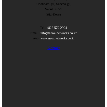
5 Eonnam-gil, Seocho-gu,
Seoul 06779
Süd-Korea
Tel:
+822 579 2904
Email:
info@neox-networks.co.kr
Web:
www.neoxnetworks.co.kr
Kontakt