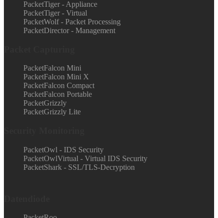
PacketTiger - Appliance
PacketTiger - Virtual
PacketWolf - Packet Processing
PacketDirector - Management
Packet Capturing
PacketFalcon Mini
PacketFalcon Mini X
PacketFalcon Compact
PacketFalcon Portable
PacketGrizzly
PacketGrizzly Lite
Security Monitoring
PacketOwl - IDS Security
PacketOwlVirtual - Virtual IDS Security
PacketShark - SSL/TLS-Decryption
Datendiode
PacketRoo