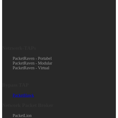
Netzwerk-TAPs
PacketRaven - Portabel
PacketRaven - Modular
PacketRaven - Virtual
Bypass TAP
PacketHawk
Network Packet Broker
PacketLion