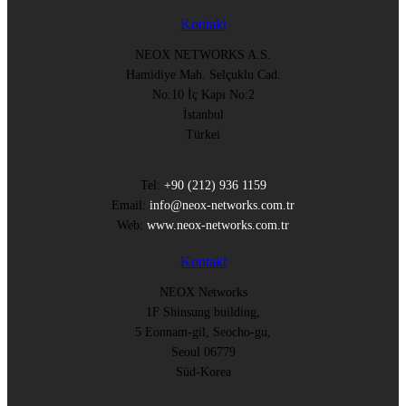
Kontakt
NEOX NETWORKS A.S.
Hamidiye Mah. Selçuklu Cad.
No:10 İç Kapı No:2
İstanbul
Türkei
Tel:
+90 (212) 936 1159
Email:
info@neox-networks.com.tr
Web:
www.neox-networks.com.tr
Kontakt
NEOX Networks
1F Shinsung building,
5 Eonnam-gil, Seocho-gu,
Seoul 06779
Süd-Korea