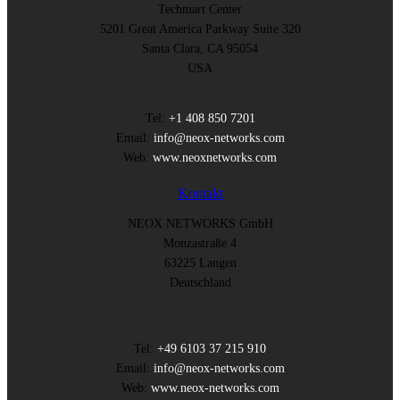
Techmart Center
5201 Great America Parkway Suite 320
Santa Clara, CA 95054
USA
Tel:
+1 408 850 7201
Email:
info@neox-networks.com
Web:
www.neoxnetworks.com
Kontakt
NEOX NETWORKS GmbH
Monzastraße 4
63225 Langen
Deutschland
Tel:
+49 6103 37 215 910
Email:
info@neox-networks.com
Web:
www.neox-networks.com