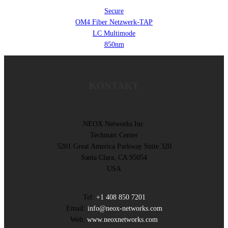
Secure
OM4 Fiber Netzwerk-TAP
LC Multimode
850nm
KONTAKT
NEOX Networks Inc.
Techmart Center
5201 Great America Parkway Suite 320
Santa Clara, CA 95054
USA
Tel:
+1 408 850 7201
Email:
info@neox-networks.com
Web:
www.neoxnetworks.com