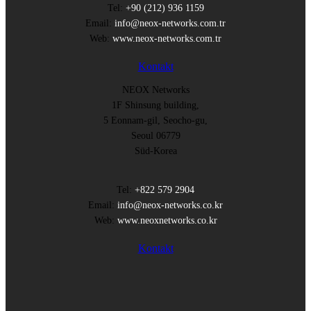
Tel:
+90 (212) 936 1159
Email:
info@neox-networks.com.tr
Web:
www.neox-networks.com.tr
Kontakt
NEOX Networks
1F Shinsung building,
5 Eonnam-gil, Seocho-gu,
Seoul 06779
Süd-Korea
Tel:
+822 579 2904
Email:
info@neox-networks.co.kr
Web:
www.neoxnetworks.co.kr
Kontakt