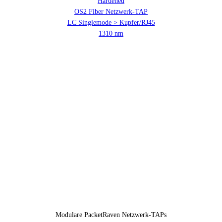
Hardened
OS2 Fiber Netzwerk-TAP
LC Singlemode > Kupfer/RJ45
1310 nm
Modulare PacketRaven Netzwerk-TAPs