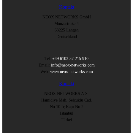
Kontakt
NEOX NETWORKS GmbH
Monzastraße 4
63225 Langen
Deutschland
Tel:
+49 6103 37 215 910
Email:
info@neox-networks.com
Web:
www.neox-networks.com
Kontakt
NEOX NETWORKS A.S.
Hamidiye Mah. Selçuklu Cad.
No:10 İç Kapı No:2
İstanbul
Türkei