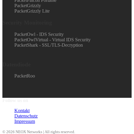
PacketFalcon Portable
PacketGrizzly
PacketGrizzly Lite
Security Monitoring
PacketOwl - IDS Security
PacketOwlVirtual - Virtual IDS Security
PacketShark - SSL/TLS-Decryption
Datendiode
PacketRoo
Follow us on
Kontakt
Datenschutz
Impressum
© 2026 NEOX Networks | All rights reserved.