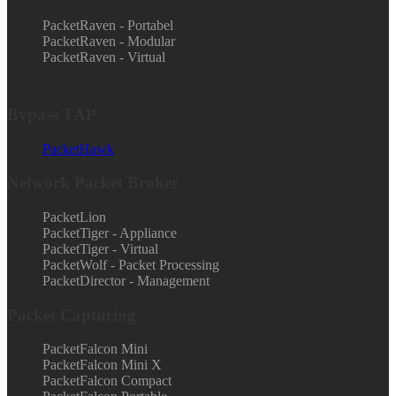
PacketRaven - Portabel
PacketRaven - Modular
PacketRaven - Virtual
Bypass TAP
PacketHawk
Network Packet Broker
PacketLion
PacketTiger - Appliance
PacketTiger - Virtual
PacketWolf - Packet Processing
PacketDirector - Management
Packet Capturing
PacketFalcon Mini
PacketFalcon Mini X
PacketFalcon Compact