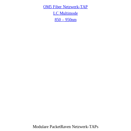
OM5 Fiber Netzwerk-TAP
LC Multimode
850 – 950nm
Modulare PacketRaven Netzwerk-TAPs