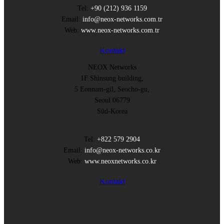
Tel:
+90 (212) 936 1159
Email:
info@neox-networks.com.tr
Web:
www.neox-networks.com.tr
Kontakt
NEOX Networks
1F Shinsung building,
5 Eonnam-gil, Seocho-gu,
Seoul 06779
Süd-Korea
Tel:
+822 579 2904
Email:
info@neox-networks.co.kr
Web:
www.neoxnetworks.co.kr
Kontakt