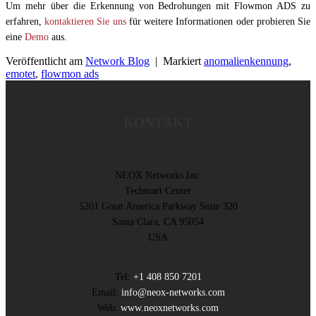
Um mehr über die Erkennung von Bedrohungen mit Flowmon ADS zu
erfahren,
kontaktieren Sie uns
für weitere Informationen oder probieren Sie
eine
Demo
aus.
Veröffentlicht am
Network Blog
|
Markiert
anomalienkennung
,
emotet
,
flowmon ads
KONTAKT
NEOX Networks Inc.
Techmart Center
5201 Great America Parkway Suite 320
Santa Clara, CA 95054
USA
Tel:
+1 408 850 7201
Email:
info@neox-networks.com
Web:
www.neoxnetworks.com