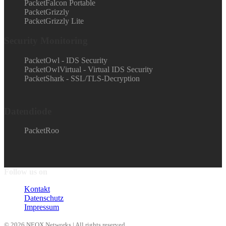
PacketFalcon Portable
PacketGrizzly
PacketGrizzly Lite
Security Monitoring
PacketOwl - IDS Security
PacketOwlVirtual - Virtual IDS Security
PacketShark - SSL/TLS-Decryption
Datendiode
PacketRoo
Follow us on
Kontakt
Datenschutz
Impressum
© 2026 NEOX Networks | All rights reserved.