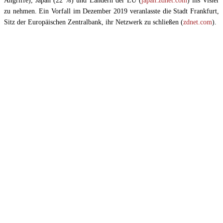
Angriffe), Japan (22 %) und Ländern der EU (
japan.zdnet.com
) ins Visier
zu nehmen. Ein Vorfall im Dezember 2019 veranlasste die Stadt Frankfurt,
Sitz der Europäischen Zentralbank, ihr Netzwerk zu schließen (
zdnet.com
).