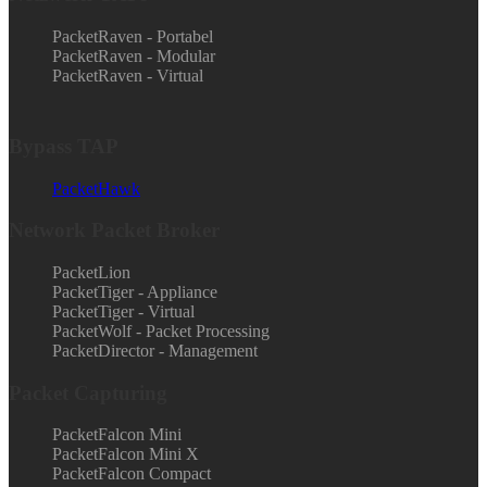
PacketRaven - Portabel
PacketRaven - Modular
PacketRaven - Virtual
Bypass TAP
PacketHawk
Network Packet Broker
PacketLion
PacketTiger - Appliance
PacketTiger - Virtual
PacketWolf - Packet Processing
PacketDirector - Management
Packet Capturing
PacketFalcon Mini
PacketFalcon Mini X
PacketFalcon Compact