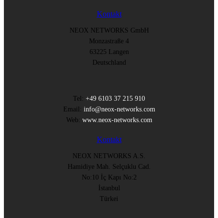
Kontakt
NEOX NETWORKS GmbH
Monzastraße 4
63225 Langen
Deutschland
Tel:
+49 6103 37 215 910
Email:
info@neox-networks.com
Web:
www.neox-networks.com
Kontakt
NEOX NETWORKS A.S.
Hamidiye Mah. Selçuklu Cad.
No:10 İç Kapı No:2
İstanbul
Türkei